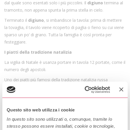
dal quale sono esentati solo i più piccolini. Il
digiuno
termina al
tramonto, non appena spunta la prima stella in cielo.
Terminato il
digiuno
, si imbandisce la tavola: prima di mettere
la tovaglia, il tavolo viene ricoperto di paglia o fieno su cui viene
sparso un po’ di grano. Tutta la famiglia è così pronta per
festeggiare.
I piatti della tradizione natalizia
La vigilia di Natale è usanza portare in tavola 12 portate, come il
numero degli apostoli.
Uno dei piatti più famosi della tradizione natalizia russa
ortodossa che non può mai mancare in tavola è il Kut’ja, un
dolce simile al porridge a base di grano, a cui sono aggiunti
miele e semi di sesamo; alcuni amano aggiungere anche le noci
per renderlo ancora più gustoso.
Questo sito web utilizza i cookie
Altri piatti che spesso vengono preparati per l’occasione sono i
In questo sito sono utilizzati o, comunque, tramite lo
bliny (focaccine a base di farina e lievito di forma circolare), lo
stesso possono essere installati, cookie o tecnologie,