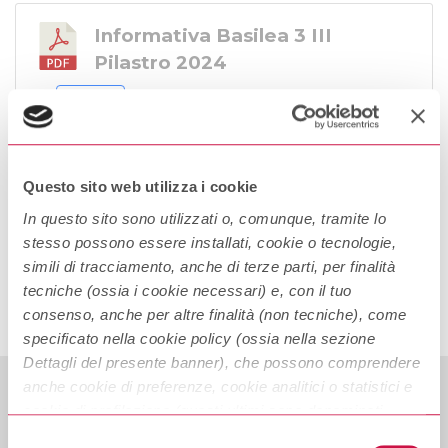
Informativa Basilea 3 III
Pilastro 2024
Scarica
2023
Questo sito web utilizza i cookie
In questo sito sono utilizzati o, comunque, tramite lo
stesso possono essere installati, cookie o tecnologie,
2022
simili di tracciamento, anche di terze parti, per finalità
tecniche (ossia i cookie necessari) e, con il tuo
2021
consenso, anche per altre finalità (non tecniche), come
specificato nella cookie policy (ossia nella sezione
Dettagli del presente banner), che possono comprendere
anche cookie di preferenze, cookie analitici o statistici e
cookie di profilazione (questi ultimi sono denominati
anche di marketing). Puoi liberamente prestare, rifiutare o
Selezione