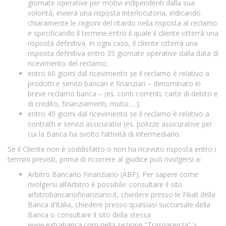
giornate operative per motivi indipendenti dalla sua
volontà, invierà una risposta interlocutoria, indicando
chiaramente le ragioni del ritardo nella risposta al reclamo
e specificando il termine entro il quale il cliente otterrà una
risposta definitiva. In ogni caso, il cliente otterrà una
risposta definitiva entro 35 giornate operative dalla data di
ricevimento del reclamo;
entro 60 giorni dal ricevimento se il reclamo è relativo a
prodotti e servizi bancari e finanziari – denominato in
breve reclamo banca – (es. conti correnti, carte di debito e
di credito, finanziamenti, mutui …);
entro 45 giorni dal ricevimento se il reclamo è relativo a
contratti e servizi assicurativi (es. polizze assicurative per
cui la Banca ha svolto l’attività di intermediario.
Se il Cliente non è soddisfatto o non ha ricevuto risposta entro i
termini previsti, prima di ricorrere al giudice può rivolgersi a:
Arbitro Bancario Finanziario (ABF). Per sapere come
rivolgersi all’Arbitro è possibile: consultare il sito
arbitrobancariofinanziario.i
t, chiedere presso le Filiali della
Banca d’Italia, chiedere presso qualsiasi succursale della
Banca o consultare il sito della stessa
www.extrabanca.com
nella sezione “Trasparenza” >