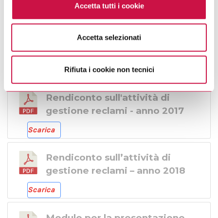
Accetta tutti i cookie
parte integrante della cookie policy e si intende ivi
richiamata.
Rendiconto sull'attività di
gestione dei reclami - anno
Accetta selezionati
Se vuole saperne di più consulti
l’informativa sulla
2019
privacy.
Rifiuta i cookie non tecnici
Scarica
Rendiconto sull'attività di
gestione reclami - anno 2017
Scarica
Rendiconto sull’attività di
gestione reclami – anno 2018
Scarica
Modulo per la presentazione