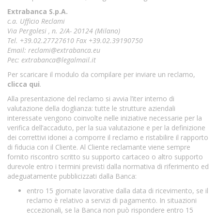
Extrabanca S.p.A.
c.a. Ufficio Reclami
Via Pergolesi , n. 2/A- 20124 (Milano)
Tel. +39.02.27727610 Fax +39.02.39190750
Email:
reclami@extrabanca.eu
Pec:
extrabanca@legalmail.it
Per scaricare il modulo da compilare per inviare un reclamo,
clicca qui
.
Alla presentazione del reclamo si avvia l’iter interno di
valutazione della doglianza: tutte le strutture aziendali
interessate vengono coinvolte nelle iniziative necessarie per la
verifica dell’accaduto, per la sua valutazione e per la definizione
dei correttivi idonei a comporre il reclamo e ristabilire il rapporto
di fiducia con il Cliente. Al Cliente reclamante viene sempre
fornito riscontro scritto su supporto cartaceo o altro supporto
durevole entro i termini previsti dalla normativa di riferimento ed
adeguatamente pubblicizzati dalla Banca:
entro 15 giornate lavorative dalla data di ricevimento, se il
reclamo è relativo a servizi di pagamento. In situazioni
eccezionali, se la Banca non può rispondere entro 15