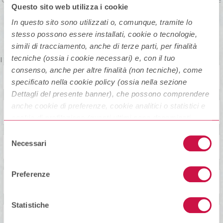
Questo sito web utilizza i cookie
contattato.
Scegli la filiale più vicina a te e facci sapere in che lingua preferisci
In questo sito sono utilizzati o, comunque, tramite lo
comunicare:
stesso possono essere installati, cookie o tecnologie,
in questo modo potremo accoglierti al meglio.
simili di tracciamento, anche di terze parti, per finalità
tecniche (ossia i cookie necessari) e, con il tuo
I campi contrassegnati con
*
sono obbligatori
consenso, anche per altre finalità (non tecniche), come
specificato nella cookie policy (ossia nella sezione
Dettagli del presente banner), che possono comprendere
anche cookie di preferenze, cookie analitici o statistici e
cookie di profilazione (questi ultimi sono denominati
anche di marketing). Puoi liberamente prestare, rifiutare o
Selezione
revocare il tuo consenso, in qualsiasi momento,
Necessari
del
cliccando su “
Accetta i selezionati
”.
consenso
Preferenze
Puoi acconsentire all’utilizzo di tali tecnologie utilizzando
il pulsante “
Accetta tutti i cookie
”. Chiudendo questa
informativa e/o utilizzando il tasto “
Rifiuta i cookie non
Statistiche
tecnici
”, continui senza accettare i cookie non tecnici e