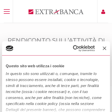
RENDICONTO SULL’ATTIVITÀ DI
GESTIONE DEI RECLAMI – ANNO
2023
Home
Rendiconto Sull’attività Di Gestione Dei Reclami – Anno
Questo sito web utilizza i cookie
2023
In questo sito sono utilizzati o, comunque, tramite lo
stesso possono essere installati, cookie o tecnologie,
simili di tracciamento, anche di terze parti, per finalità
tecniche (ossia i cookie necessari) e, con il tuo
consenso, anche per altre finalità (non tecniche), come
Rendiconto sull’attività di gestione
specificato nella cookie policy (ossia nella sezione
dei reclami – Anno 2023
Dettagli del presente banner), che possono comprendere