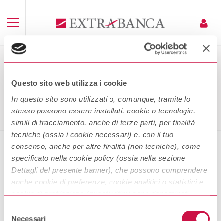
FOGLIO INFORMATIVO NEXI
Questo sito web utilizza i cookie
Home
Foglio Informativo Nexi
In questo sito sono utilizzati o, comunque, tramite lo
stesso possono essere installati, cookie o tecnologie,
simili di tracciamento, anche di terze parti, per finalità
tecniche (ossia i cookie necessari) e, con il tuo
consenso, anche per altre finalità (non tecniche), come
specificato nella cookie policy (ossia nella sezione
Foglio Informativo Nexi
Dettagli del presente banner), che possono comprendere
anche cookie di preferenze, cookie analitici o statistici e
cookie di profilazione (questi ultimi sono denominati
Scarica
anche di marketing). Puoi liberamente prestare, rifiutare o
Selezione
revocare il tuo consenso, in qualsiasi momento,
Necessari
del