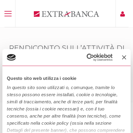
RENDICONTO SULL’ATTIVITÀ DI
GESTIONE DEI RECLAMI – ANNO
2022
Home
Rendiconto Sull’attività Di Gestione Dei Reclami – Anno
Questo sito web utilizza i cookie
2022
In questo sito sono utilizzati o, comunque, tramite lo
stesso possono essere installati, cookie o tecnologie,
simili di tracciamento, anche di terze parti, per finalità
tecniche (ossia i cookie necessari) e, con il tuo
consenso, anche per altre finalità (non tecniche), come
Rendiconto sull’attività di gestione
specificato nella cookie policy (ossia nella sezione
dei reclami – anno 2022
Dettagli del presente banner), che possono comprendere