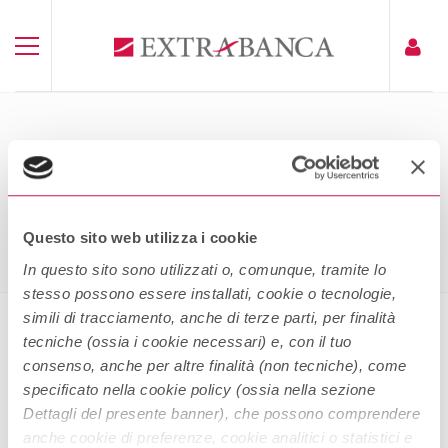
ELENCO RAPPORTI DORMIENTI
COMUNICATO IL 30/03/2023
Home
Elenco Rapporti Dormienti Comunicato Il 30/03/2023
Questo sito web utilizza i cookie
In questo sito sono utilizzati o, comunque, tramite lo
stesso possono essere installati, cookie o tecnologie,
simili di tracciamento, anche di terze parti, per finalità
tecniche (ossia i cookie necessari) e, con il tuo
Elenco rapporti dormienti
consenso, anche per altre finalità (non tecniche), come
comunicato il 30/03/2023
specificato nella cookie policy (ossia nella sezione
Dettagli del presente banner), che possono comprendere
anche cookie di preferenze, cookie analitici o statistici e