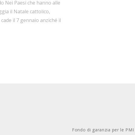
o Nei Paesi che hanno alle
gia il Natale cattolico,
cade il 7 gennaio anziché il
o di festa per tutti i
Fondo di garanzia per le PMI