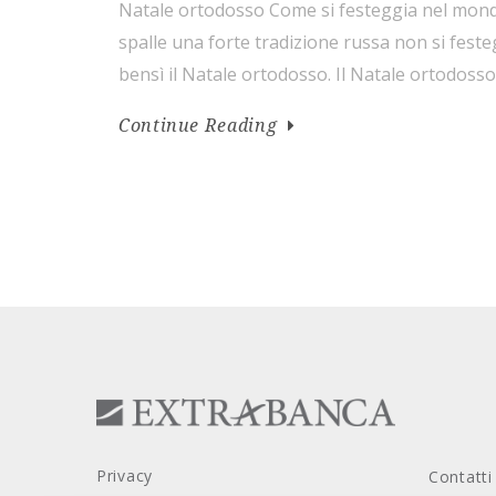
Natale ortodosso Come si festeggia nel mond
spalle una forte tradizione russa non si festeg
bensì il Natale ortodosso. Il Natale ortodosso 
25 dicembre ed è un importante e solenne giorn
Continue Reading
cristiani ortodossi. La quaresima natalizia […]
Privacy
Contatti