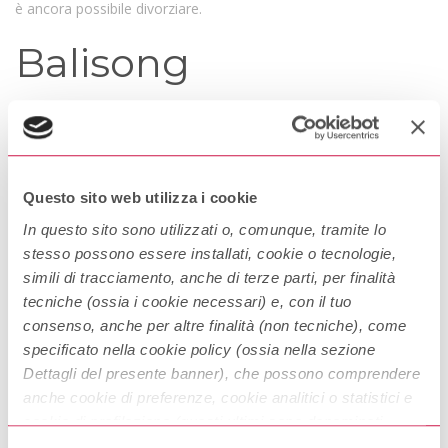
è ancora possibile divorziare.
Balisong
Si tratta di un coltello di origine filippina, per gli occidentali
“coltello a farfalla”, il quale viene aperto in due parti
longitudinalmente per scoprire la lama.
Geografia
Questo sito web utilizza i cookie
In questo sito sono utilizzati o, comunque, tramite lo
stesso possono essere installati, cookie o tecnologie,
Sapevate che le Filippine sono il paese la cui superficie si
simili di tracciamento, anche di terze parti, per finalità
avvicina di più a quella dell’Italia? Ben 301.338 Km².
tecniche (ossia i cookie necessari) e, con il tuo
Mike Francis
consenso, anche per altre finalità (non tecniche), come
specificato nella cookie policy (ossia nella sezione
Dettagli del presente banner), che possono comprendere
E’ un cantante di Firenze che nel 1988 riscosse un grande
anche cookie di preferenze, cookie analitici o statistici e
successo con il suo quarto album “Flashes of Life”, ma a causa
cookie di profilazione (questi ultimi sono denominati
di problemi con la casa discografica decise di trasferirsi nelle
anche di marketing). Puoi liberamente prestare, rifiutare o