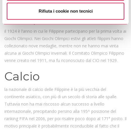
privacy.
poter soddisfare la crescente domanda di energia elettrica.
Rifiuta i cookie non tecnici
Olimpiadi
il
1924 è l’anno in cui le Filippine partecipano per la prima volta ai
Giochi Olimpici. Nei Giochi Olimpici estivi gli atleti filippini hanno
collezionato nove medaglie, mentre non ne hanno mai vinta
alcuna ai Giochi Olimpici invernali. Il Comitato Olimpico Filippino
venne creato nel 1911, ma fu riconosciuto dal CIO nel 1929.
Calcio
la nazionale di calcio delle Filippine
è la più vecchia del
continente asiatico, con più di un secolo di storia alle spalle.
Tuttavia non ha mai riscosso alcun successo a livello
internazionale, precipitando persino alla 195^ posizione del
ranking FIFA nel 2006, per poi risalire poco dopo al 171° posto. Il
motivo principale è probabilmente riconducibile al fatto che il