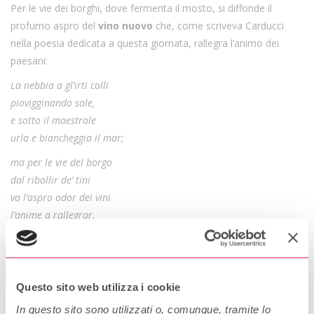
Per le vie dei borghi, dove fermenta il mosto, si diffonde il
profumo aspro del
vino nuovo
che, come scriveva Carducci
nella poesia dedicata a questa giornata, rallegra l’animo dei
paesani:
La nebbia a gl’irti
colli
piovigginando sale,
e sotto il maestrale
urla e biancheggia il mar;
ma per le vie del borgo
dal ribollir de’ tini
va l’aspro odor dei vini
l’anime a rallegrar.
Gira su’ ceppi accesi
lo spiedo scoppiettando
sta il cacciator fischiando
Questo sito web utilizza i cookie
su l’uscio a rimirar
In questo sito sono utilizzati o, comunque, tramite lo