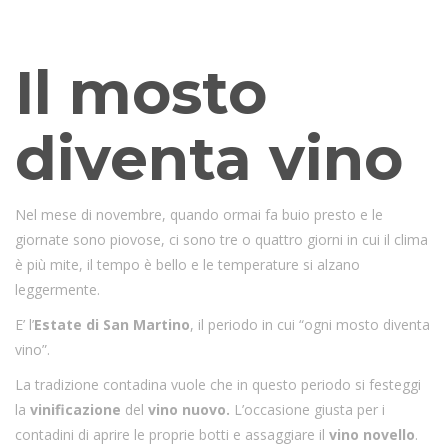
Nel Novembre inoltrato, arriva finalmente il momento solenne
in cui assaggiare il vero vino novello.
Il mosto
diventa vino
Nel mese di novembre, quando ormai fa buio presto e le
giornate sono piovose, ci sono tre o quattro giorni in cui il clima
è più mite, il tempo è bello e le temperature si alzano
leggermente.
E’ l’
Estate di San Martino
, il periodo in cui “ogni mosto diventa
vino”.
La tradizione contadina vuole che in questo periodo si festeggi
la
vinificazione
del
vino nuovo.
L’occasione giusta per i
contadini di aprire le proprie botti e assaggiare il
vino novello
.