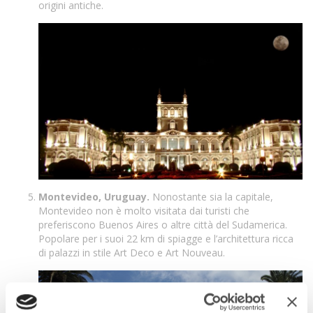
origini antiche.
Montevideo, Uruguay.
Nonostante sia la capitale,
Montevideo non è molto visitata dai turisti che
preferiscono Buenos Aires o altre città del Sudamerica.
Popolare per i suoi 22 km di spiagge e l’architettura ricca
di palazzi in stile Art Deco e Art Nouveau.