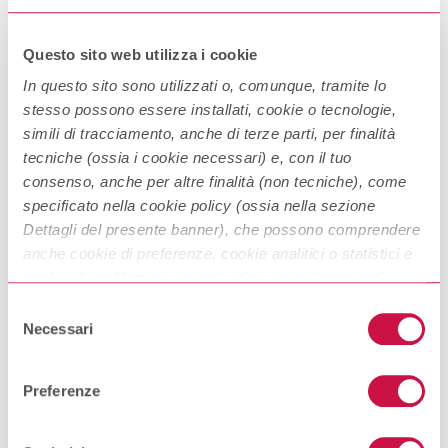
Questo sito web utilizza i cookie
In questo sito sono utilizzati o, comunque, tramite lo
stesso possono essere installati, cookie o tecnologie,
simili di tracciamento, anche di terze parti, per finalità
tecniche (ossia i cookie necessari) e, con il tuo
consenso, anche per altre finalità (non tecniche), come
specificato nella cookie policy (ossia nella sezione
Loja, Ecuador.
Una delle città più antiche dell’Ecuador, si
Dettagli del presente banner), che possono comprendere
trova vicino agli altipiani meridionali e se siete in viaggio
da quelle parti dovete assolutamente visitare anche il
anche cookie di preferenze, cookie analitici o statistici e
Parco Nazionale Podocarpus.
cookie di profilazione (questi ultimi sono denominati
anche di marketing). Puoi liberamente prestare, rifiutare o
Selezione
revocare il tuo consenso, in qualsiasi momento,
Necessari
del
cliccando su “
Accetta i selezionati
”.
consenso
Preferenze
Puoi acconsentire all’utilizzo di tali tecnologie utilizzando
il pulsante “
Accetta tutti i cookie
”. Chiudendo questa
informativa e/o utilizzando il tasto “
Rifiuta i cookie non