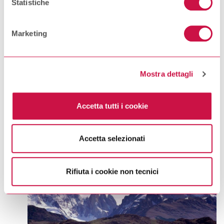
Statistiche
tecnici
”, continui senza accettare i cookie non tecnici e
verranno installati solamente i cookie tecnici.
Marketing
Per quanto riguarda ulteriori informazioni previste dall’art.
13 del Regolamento (UE) 2016/679, non riportate nella
cookie policy (ossia nella sezione dettagli), nonché per
Mostra dettagli
ulteriori chiarimenti sugli obblighi normativi in tema di
cookie, si rinvia alla Privacy Policy, la quale costituisce
Patagonia, Cile.
Celebre per il Parco Nazionale Torres
Accetta tutti i cookie
parte integrante della cookie policy e si intende ivi
del Paine è la città perfetta per gli amanti delle
passeggiate in montagna che potranno anche ammirare i
richiamata.
meravigliosi laghi presenti sul territorio.
Accetta selezionati
Se vuole saperne di più consulti
l’informativa sulla
privacy.
Rifiuta i cookie non tecnici