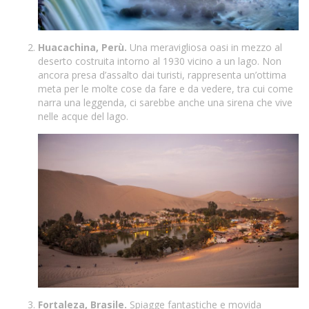
Huacachina, Perù.
Una meravigliosa oasi in mezzo al
deserto costruita intorno al 1930 vicino a un lago. Non
ancora presa d’assalto dai turisti, rappresenta un’ottima
meta per le molte cose da fare e da vedere, tra cui come
narra una leggenda, ci sarebbe anche una sirena che vive
nelle acque del lago.
Fortaleza, Brasile.
Spiagge fantastiche e movida