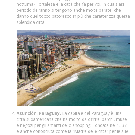
notturna? Fortaleza è la città che fa per voi. In qualsiasi
periodo dell’anno si tengono anche molte parate, che
danno quel tocco pittoresco in più che caratterizza questa
splendida città.
Asunción, Paraguay.
La capitale del Paraguay è una
città sudamericana che ha molto da offrire: parchi, musei
e negozi per gli amanti dello shopping. Fondata nel 1537,
è anche conosciuta come la “Madre delle città” per le sue