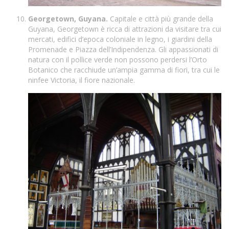
Georgetown, Guyana.
Capitale e città più grande della
Guyana, Georgetown è ricca di attrazioni da visitare tra cui
mercati, edifici d’epoca coloniale in legno, i giardini della
Promenade e Piazza dell’Indipendenza. Gli appassionati di
natura con il pollice verde non possono perdersi l’Orto
Botanico che racchiude un’ampia gamma di fiori, tra cui le
ninfee Victoria, il fiore nazionale.