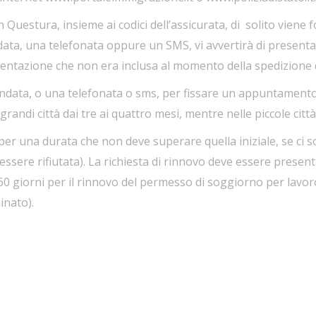
Questura, insieme ai codici dell’assicurata, di solito viene f
ata, una telefonata oppure un SMS, vi avvertirà di presentar
umentazione che non era inclusa al momento della spedizione d
data, o una telefonata o sms, per fissare un appuntamento p
randi città dai tre ai quattro mesi, mentre nelle piccole citt
er una durata che non deve superare quella iniziale, se ci s
ò essere rifiutata). La richiesta di rinnovo deve essere prese
o a 60 giorni per il rinnovo del permesso di soggiorno per la
inato).