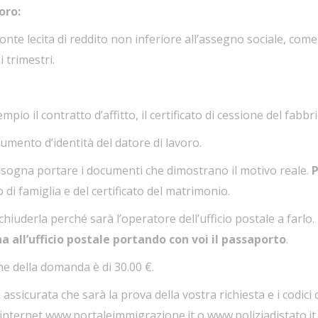
oro:
fonte lecita di reddito non inferiore all’assegno sociale, come
i trimestri.
io il contratto d’affitto, il certificato di cessione del fabbric
ocumento d’identità del datore di lavoro.
bisogna portare i documenti che dimostrano il motivo reale.
P
o di famiglia e del certificato del matrimonio.
hiuderla perché sarà l’operatore dell’ufficio postale a farl
a all’ufficio postale portando con voi il passaporto
.
e della domanda è di 30.00 €.
a assicurata che sarà la prova della vostra richiesta e i codici
i internet
www.portaleimmigrazione.it
o
www.poliziadistato.it
.