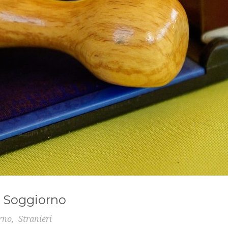
i Soggiorno
rno
,
Stranieri