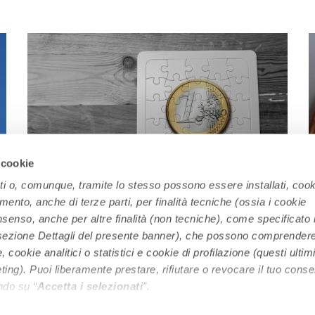
 cookie
ati o, comunque, tramite lo stesso possono essere installati, cook
amento, anche di terze parti, per finalità tecniche (ossia i cookie
nsenso, anche per altre finalità (non tecniche), come specificato 
Aiuti economici agli stranieri: la guida
a sezione Dettagli del presente banner), che possono comprender
dell’Asgi, dal bonus bebè agli assegni
I
cookie analitici o statistici e cookie di profilazione (questi ultim
familiari
ng). Puoi liberamente prestare, rifiutare o revocare il tuo conse
ndo su “
Accetta i selezionati
”.