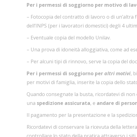
Per i permessi di soggiorno per motivo di lav
– Fotocopia del contratto di lavoro o di un’altra 
dell’INPS (per i lavoratori domestici) degli
4 ultim
– Eventuale copia del modello Unilav.
– Una prova di idoneità alloggiativa, come ad esemp
– Per alcuni tipi di rinnovo, serve la copia del d
Per i permessi di soggiorno per
altri motivi
, 
per motivi di famiglia, inserite la copia dello stat
Quando consegnate la busta, ricordatevi di non c
una
spedizione assicurata
, e
andare di person
Il pagamento per la presentazione e la spedizion
Ricordatevi di conservare la ricevuta della letter
controllare lo stato della pratica attraverso i sit