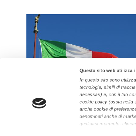
Questo sito web utilizza i
In questo sito sono utilizz
tecnologie, simili di tracci
necessari) e, con il tuo co
er
Come richiedere la cittadinanza italiana
cookie policy (ossia nell
Lavoro,
anche cookie di preferenze, 
mondo.
denominati anche di marketi
qualsiasi momento, clicca