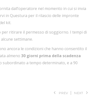
ornita dall’operatore nel momento in cui si invia
vi in Questura per il rilascio delle impronte
el kit.
er ritirare il permesso di soggiorno. I tempi di
à alcune settimane.
ono ancora le condizioni che hanno consentito il
ntata almeno
30 giorni prima della scadenza
voro subordinato a tempo determinato, e a 90
PREV
NEXT