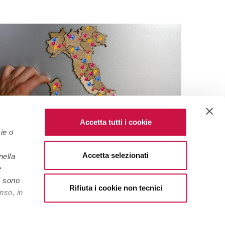
Accetta tutti i cookie
ie o
Accetta selezionati
nella
Come richiedere la Fidejussione per
Come r
e
nvito Stranieri, Studio, Turismo o Lavoro,
i sono
valida in tutte le ambasciate nel mondo.
Rifiuta i cookie non tecnici
nso, in