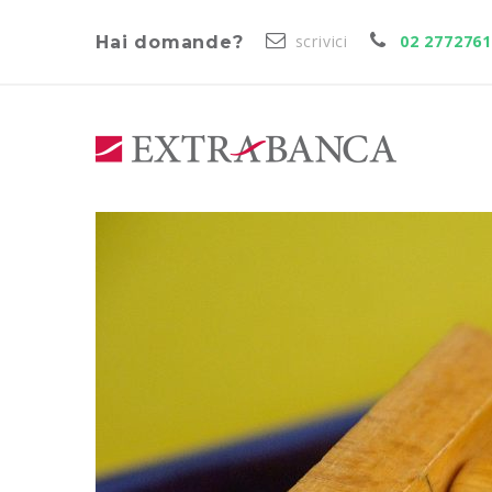
scrivici
02 277276
Hai domande?