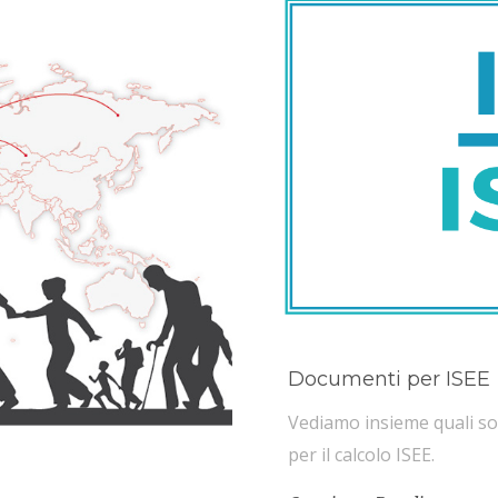
Documenti per ISEE
Vediamo insieme quali so
per il calcolo ISEE.