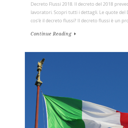
Decreto Flussi 2018. Il decreto del 2018 preved
lavoratori. Scopri tutti i dettagli. Le quote d
cos’è il decreto flussi? Il decreto flussi è un
anno il Governo italiano stabilisce quanti citta
Continue Reading
extracomunitari possono entrare in Italia pe
[…]