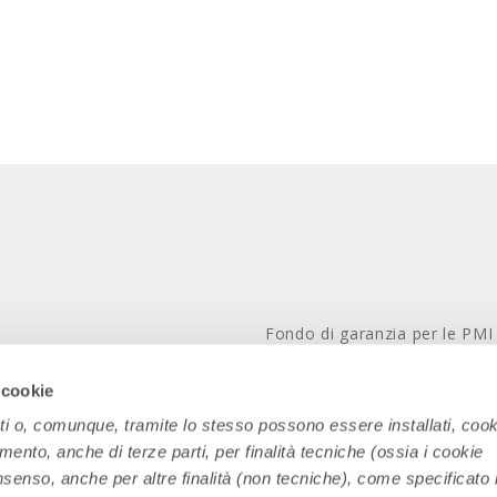
Fondo di garanzia per le PMI
Ministero dello Sviluppo Ec
 cookie
(legge 662/96)
Policy
ati o, comunque, tramite lo stesso possono essere installati, cook
Bilanci e relazioni
amento, anche di terze parti, per finalità tecniche (ossia i cookie
con noi
nsenso, anche per altre finalità (non tecniche), come specificato 
Rapporti Dormienti