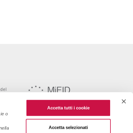
 del
onomico
Accetta tutti i cookie
ie o
Accetta selezionati
nella