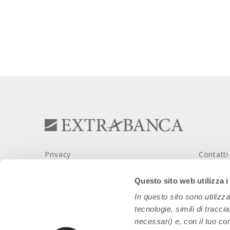
Privacy
Contatti
Trasparenza
Le Filiali
Questo sito web utilizza i
Dati societari
Privacy 
In questo sito sono utilizz
tecnologie, simili di tracci
Sicurezza
Lavora 
necessari) e, con il tuo co