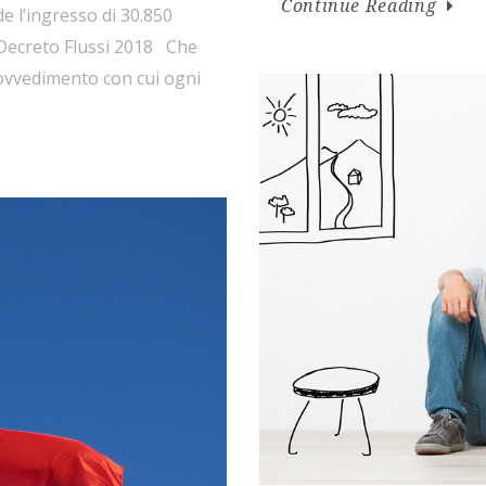
Continue Reading
e l’ingresso di 30.850
el Decreto Flussi 2018 Che
 provvedimento con cui ogni
dini stranieri
r motivi di lavoro autonomo,