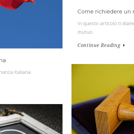
Come richiedere un
In questo articolo ti diam
mutuo.
Continue Reading
ana
inanza italiana.