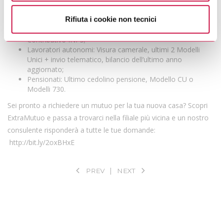
privacy.
A seconda del profilo professionale sono richiesti:
Rifiuta i cookie non tecnici
Dipendenti: contratto di lavoro, CU e Ultime 3 buste paga;
Colf / Badanti: ultimo Bollettino INPS, Estratto
Contributivo INPS;
Lavoratori autonomi: Visura camerale, ultimi 2 Modelli
Unici + invio telematico, bilancio dell’ultimo anno
aggiornato;
Pensionati: Ultimo cedolino pensione, Modello CU o
Modelli 730.
Sei pronto a richiedere un mutuo per la tua nuova casa? Scopri
ExtraMutuo e passa a trovarci nella filiale più vicina e un nostro
consulente risponderà a tutte le tue domande:
http://bit.ly/2oxBHxE
PREV
NEXT