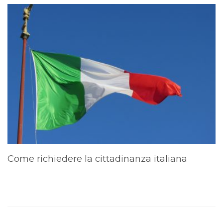
Come richiedere la cittadinanza italiana
A
d