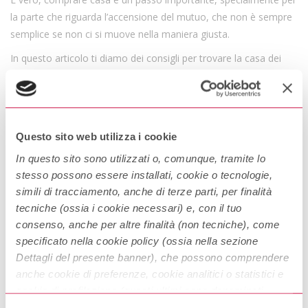
la parte che riguarda l’accensione del mutuo, che non è
sempre
semplice se non ci si muove nella maniera giusta.
In questo articolo ti diamo dei consigli per trovare la casa dei
sogni e richiedere il mutuo con alcuni semplici passaggi.
Prima di tutto consigliamo di vedere molte opzioni diverse, per
assicurarti di aver fatto tutto il possibile al fine di trovare la casa
perfetta. Quella in grado di soddisfare in pieno tutte le tue
Questo sito web utilizza i cookie
necessità. Poi il nostro consiglio è quello di fare più visite alla
In questo sito sono utilizzati o, comunque, tramite lo
casa che più ti piace, prima di prendere una decisione definitiva.
stesso possono essere installati, cookie o tecnologie,
simili di tracciamento, anche di terze parti, per finalità
Utile è fare molte fotografie e prendere le misure necessarie poi
tecniche (ossia i cookie necessari) e, con il tuo
per arredarla. Durante le tue visite controlla bene i dettagli e che
consenso, anche per altre finalità (non tecniche), come
tutto sia funzionante e di qualità.
specificato nella cookie policy (ossia nella sezione
Una volta scelta la casa, bisognerà fare attenzione ai documenti
Dettagli del presente banner), che possono comprendere
che da richiedere all’agenzia immobiliare o direttamente al
anche cookie di preferenze, cookie analitici o statistici e
proprietario. Se è con lui che stai effettuando l’acquisto, guarda
cookie di profilazione (questi ultimi sono denominati
bene l’atto di compravendita, meglio se con un notaio. Questo
anche di marketing). Puoi liberamente prestare, rifiutare o