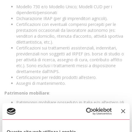
Modello 730 e/o Modello Unico; Modelli CUD per i
dipendenti/pensionati
Dichiarazione IRAP (per gli imprenditori agricoli).
Certificazioni con eventuali compensi percepiti per le
prestazioni occasionali da lavoratore autonomo (es:
venditori a domicilio, ritenuta d’acconto, attività sportiva
dilettantistica, etc.).
Certificazioni sui trattamenti assistenziali, indennitari,
previdenziali non soggetti ad IRPEF (es. borse di studio o
per attività di ricerca, assegno di cura, contributo affitto
etc.). Sono esclusi i trattamenti messi a disposizione
direttamente dall’INPS.
Certificazioni per redditi prodotti all’estero.
Assegni di mantenimento.
Patrimonio mobiliare
:
Patrimonio mobiliare posseduto in Italia e/o all’estero (di
tutti i componenti della famiglia).
Depositi, c/c bancari e postali, libretti, carte prepagate con
iban: saldo e giacenza media annua da richiedere alla
banca.
Altri strumenti e rapporti finanziari (es: carte prepagate,
Questo sito web utilizza i cookie