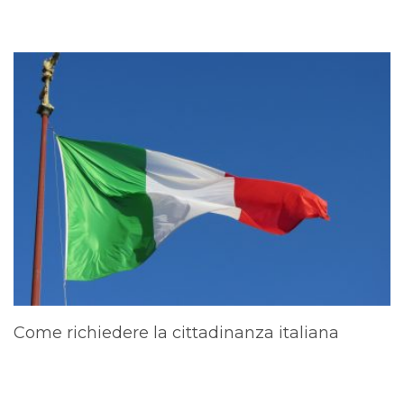
Come richiedere la cittadinanza italiana
A
d