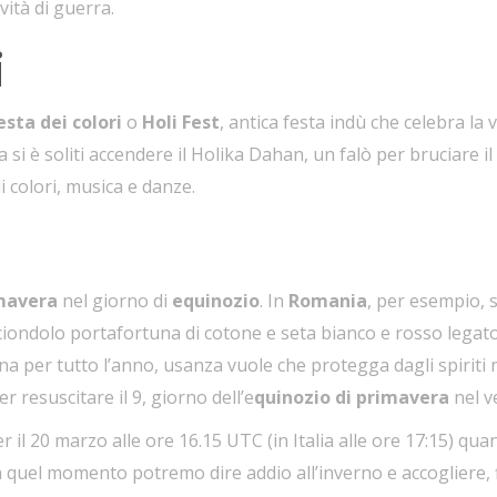
ività di guerra.
i
esta dei colori
o
Holi Fest
, antica festa indù che celebra la v
sta si è soliti accendere il Holika Dahan, un falò per bruciare 
i colori, musica e danze.
mavera
nel giorno di
equinozio
. In
Romania
, per esempio, s
ciondolo portafortuna di cotone e seta bianco e rosso legato
 per tutto l’anno, usanza vuole che protegga dagli spiriti ma
r resuscitare il 9, giorno dell’e
quinozio di primavera
nel v
r il 20 marzo alle ore 16.15 UTC (in Italia alle ore 17:15) qua
quel momento potremo dire addio all’inverno e accogliere, f