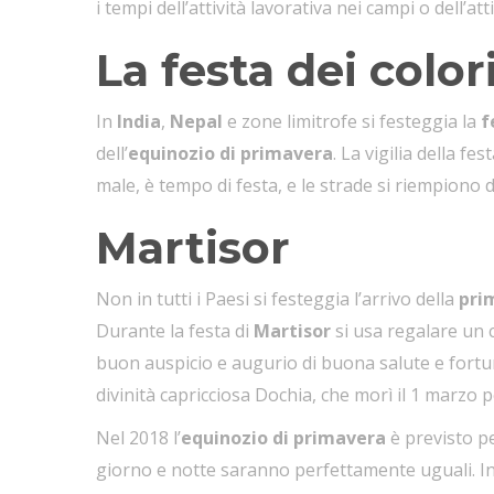
i tempi dell’attività lavorativa nei campi o dell’att
La festa dei color
In
India
,
Nepal
e zone limitrofe si festeggia la
f
dell’
equinozio di primavera
. La vigilia della fe
male, è tempo di festa, e le strade si riempiono d
Martisor
Non in tutti i Paesi si festeggia l’arrivo della
pri
Durante la festa di
Martisor
si usa regalare un 
buon auspicio e augurio di buona salute e fortuna
divinità capricciosa Dochia, che morì il 1 marzo pe
Nel 2018 l’
equinozio di primavera
è previsto pe
giorno e notte saranno perfettamente uguali. In 