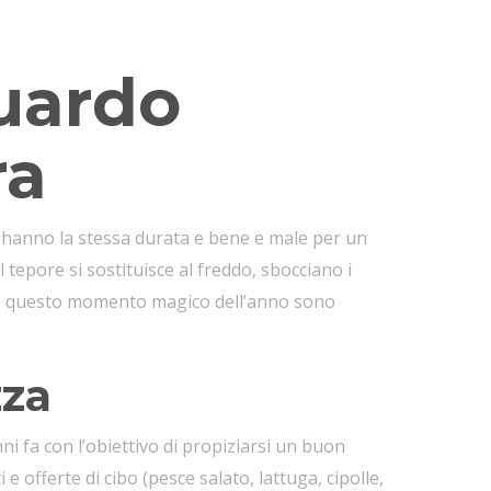
guardo
ra
o hanno la stessa durata e bene e male per un
 il tepore si sostituisce al freddo, sbocciano i
nano questo momento magico dell’anno sono
zza
nni fa con l’obiettivo di propiziarsi un buon
i e offerte di cibo (pesce salato, lattuga, cipolle,