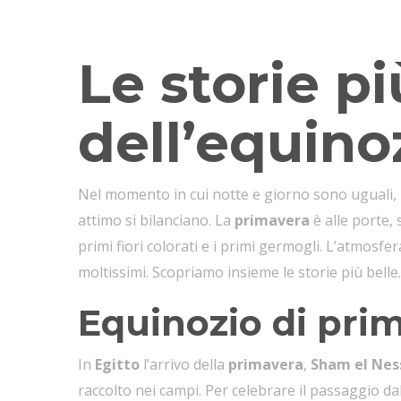
Equinozio di primavera. Scopri tutte le storie e l
Le storie p
dell’equino
Nel momento in cui notte e giorno sono uguali, in
attimo si bilanciano. La
primavera
è alle porte, 
primi fiori colorati e i primi germogli. L’atmos
moltissimi. Scopriamo insieme le storie più belle.
Equinozio di prim
In
Egitto
l’arrivo della
primavera
,
Sham el Nes
raccolto nei campi. Per celebrare il passaggio dal