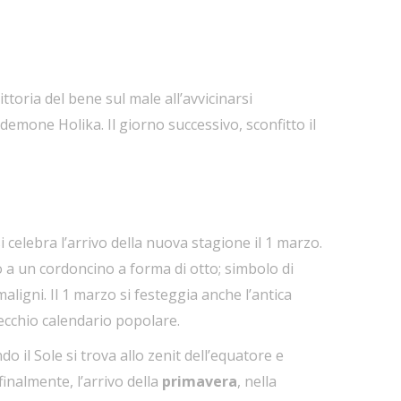
ittoria del bene sul male all’avvicinarsi
il demone Holika. Il giorno successivo, sconfitto il
i celebra l’arrivo della nuova stagione il 1 marzo.
 a un cordoncino a forma di otto; simbolo di
ligni. Il 1 marzo si festeggia anche l’antica
ecchio calendario popolare.
ndo il
Sole
si trova allo
zenit
dell’
equatore
e
inalmente, l’arrivo della
primavera
, nella