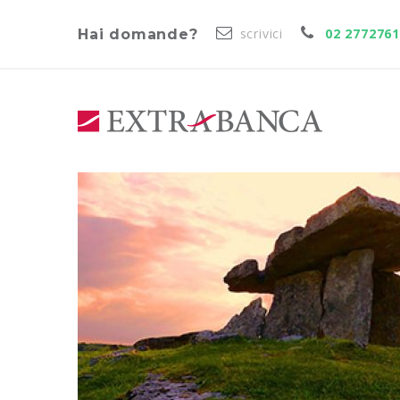
scrivici
02 277276
Hai domande?