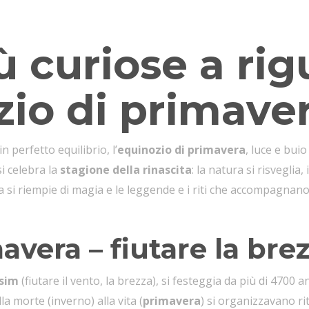
e curiosità a riguardo.
iù curiose a ri
zio di primave
 perfetto equilibrio, l’
equinozio di primavera
, luce e bui
si celebra la
stagione della rinascita
: la natura si risveglia,
fera si riempie di magia e le leggende e i riti che accompag
avera – fiutare la bre
sim
(fiutare il vento, la brezza), si festeggia da più di 4700 a
la morte (inverno) alla vita (
primavera
) si organizzavano rit