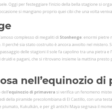
ele. Oggi per festeggiare l’inizio della bella stagione si organ
ccasione si mangiano proprio quei cibi che una volta venivano
ge
l famoso complesso di megaliti di
Stonhenge
: enormi pietre m
Il perché sia stato costruito è ancora avvolto nel mistero. 
assaggio delle stagioni il sole fa capolino tra una pietra e l’
uidi e pagani, che si ritrovano insieme la mattina presto per
osa nell’equinozio di
dell’
equinozio di primavera
si verifica un fenomeno mister
edi della piramide precolombiana di El Castillo, con una testa 
 piumato, Kukulkán, e per gli antichi Maya segnava il mome