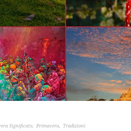
era Significato
,
Primavera
,
Tradizioni