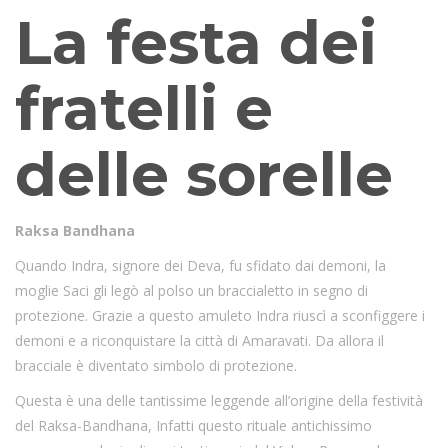
La festa dei
fratelli e
delle sorelle
Raksa Bandhana
Quando Indra, signore dei Deva, fu sfidato dai demoni, la
moglie Saci gli legò al polso un braccialetto in segno di
protezione. Grazie a questo amuleto Indra riuscì a sconfiggere i
demoni e a riconquistare la città di Amaravati. Da allora il
bracciale è diventato simbolo di protezione.
Questa è una delle tantissime leggende all’origine della festività
del Raksa-Bandhana, Infatti questo rituale antichissimo