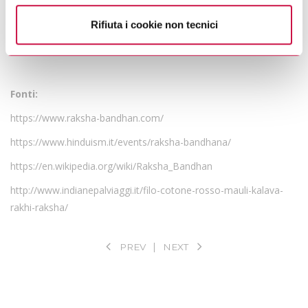
privacy.
fiducia che unisce fratelli e sorelle possa essere forte,
indissolubile e durare per sempre.
Rifiuta i cookie non tecnici
Fonti:
https://www.raksha-bandhan.com/
https://www.hinduism.it/events/raksha-bandhana/
https://en.wikipedia.org/wiki/Raksha_Bandhan
http://www.indianepalviaggi.it/filo-cotone-rosso-mauli-kalava-
rakhi-raksha/
PREV
NEXT