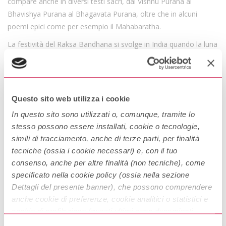
compare anche in diversi testi sacri, dal Vishnu Purana al
Bhavishya Purana al Bhagavata Purana, oltre che in alcuni
poemi epici come per esempio il Mahabaratha.
La festività del Raksa Bandhana si svolge in India quando la luna
piena domina il cielo tra agosto e settembre Chiamata anche
Rakhi Purnima e nel Sud India Avani Avittam, è la festa
dell’amore e dei doveri dedicata ai fratelli e alle sorelle. Viene
festeggiata non solo dagli induisti, ma anche dai giainisti e dai
Questo sito web utilizza i cookie
sikh.
In questo sito sono utilizzati o, comunque, tramite lo
In questo giorno di festa le sorelle sono solite regalare ai loro
stesso possono essere installati, cookie o tecnologie,
fratelli il
Rakhi
o
Raksha
. Il
Rakhi
è un braccialetto sacro, di
simili di tracciamento, anche di terze parti, per finalità
colore rosso, fatto di seta o di cotone; decorato con amuleti,
tecniche (ossia i cookie necessari) e, con il tuo
perline oppure fogli di carta dorata o argentata, spesso è fatto a
consenso, anche per altre finalità (non tecniche), come
specificato nella cookie policy (ossia nella sezione
mano con amore e dedizione dalle ragazze. Tradizione vuole
Dettagli del presente banner), che possono comprendere
che questo amuleto protegga i fratelli dagli spiriti cattivi. I fratelli
anche cookie di preferenze, cookie analitici o statistici e
in cambio del dono ricevuto promettono di amare e proteggere
cookie di profilazione (questi ultimi sono denominati
per sempre le proprie sorelle nei momenti difficili della vita.
anche di marketing). Puoi liberamente prestare, rifiutare o