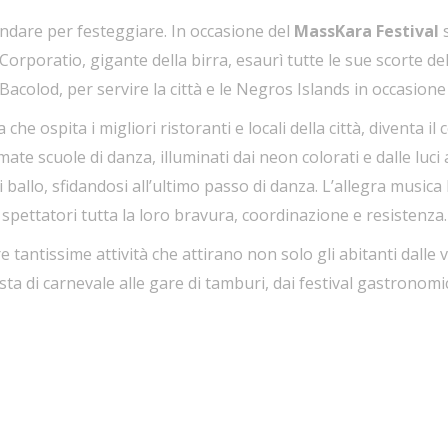
rindare per festeggiare. In occasione del
MassKara Festival
s
poratio, gigante della birra, esaurì tutte le sue scorte della
Bacolod, per servire la città e le Negros Islands in occasione d
a che ospita i migliori ristoranti e locali della città, diventa i
mate scuole di danza, illuminati dai neon colorati e dalle luci
allo, sfidandosi all’ultimo passo di danza. L’allegra musica la
spettatori tutta la loro bravura, coordinazione e resistenza.
e tantissime attività che attirano non solo gli abitanti dalle v
festa di carnevale alle gare di tamburi, dai festival gastronomici