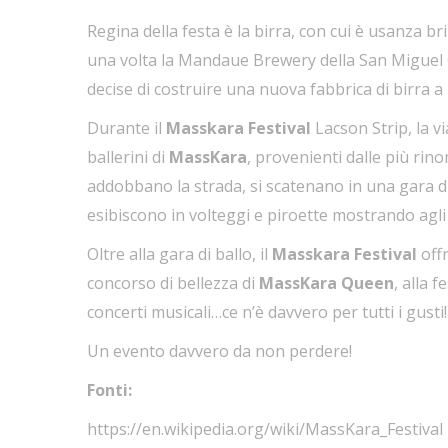
Regina della festa è la birra, con cui è usanza b
una volta la Mandaue Brewery della San Miguel Cor
decise di costruire una nuova fabbrica di birra a 
Durante il
Masskara Festival
Lacson Strip, la vi
ballerini di
MassKara
, provenienti dalle più rino
addobbano la strada, si scatenano in una gara di b
esibiscono in volteggi e piroette mostrando agli 
Oltre alla gara di ballo, il
Masskara Festival
offr
concorso di bellezza di
MassKara Queen
, alla 
concerti musicali…ce n’è davvero per tutti i gusti!
Un evento davvero da non perdere!
Fonti:
https://en.wikipedia.org/wiki/MassKara_Festival