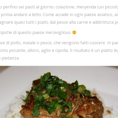
 o perfino sei pasti al giorno: colazione, meryenda (un picco
ima andare a letto. Come accade in ogni paese asiatico, anch
are quasi tutti i piatti, dal pesce alla carne e addirittura p
 tipiche di questo paese meraviglioso
base di pollo, maiale o pesce, che vengono fatti cuocere in p
ino piccante, alloro, aglio e cipolla. Il risultato è un piatt
a pietanza.