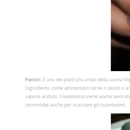
Pancit:
È uno dei piatti più amati della cucina fil
ingredienti, come ad esempio carne o pesce o an
sapore acidulo. Il kalamansi viene anche lavora
servirebbe anche per scacciare gli incantesimi.