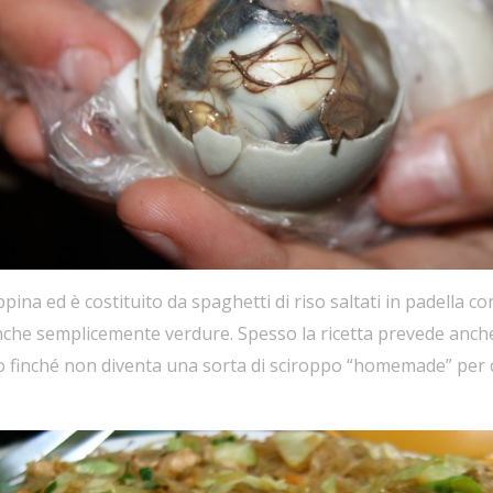
ippina ed è costituito da spaghetti di riso saltati in padella c
che semplicemente verdure. Spesso la ricetta prevede anche i
to finché non diventa una sorta di sciroppo “homemade” per 