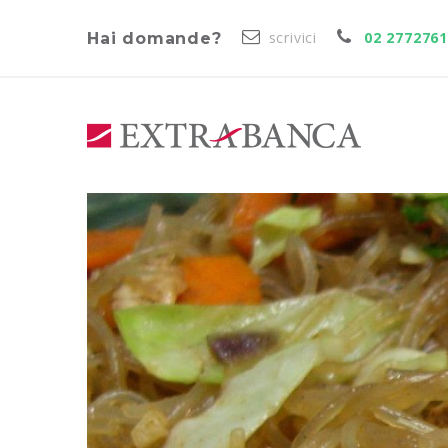
scrivici
02 277276
Hai domande?