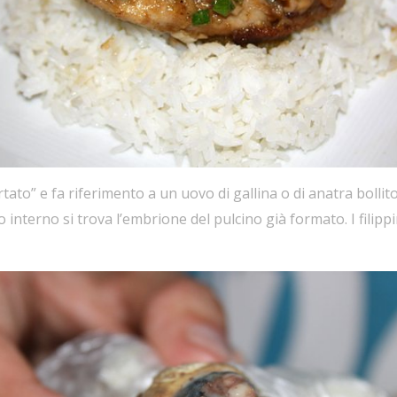
rtato” e fa riferimento a un uovo di gallina o di anatra bollito
o interno si trova l’embrione del pulcino già formato. I fili