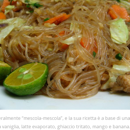
ralmente “mescola-mescola”, e la sua ricetta è a base di una c
alla vaniglia, latte evaporato, ghiaccio tritato, mango e banana