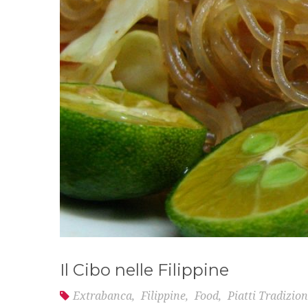
Il Cibo nelle Filippine
Extrabanca
,
Filippine
,
Food
,
Piatti Tradizion