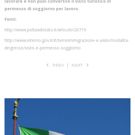
lavorare
e non puoi convertire il visto turistico in
permesso di soggiorno per lavoro.
Fonti:
http://www.poliziadistato.it/articolo/20719
http://www.interno.gov.it/it/temi/immigrazione-e-asilo/modalita-
dingresso/visto-e-permesso-soggiorno
PREV
NEXT