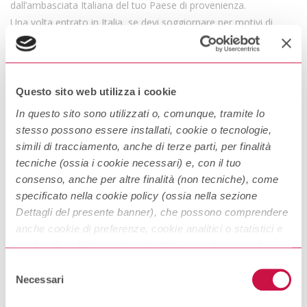
dall’ambasciata Italiana del tuo Paese di provenienza.
Una volta entrato in Italia, se devi soggiornare per motivi di
affari, visita o studio per un periodo superiore a tre mesi, devi
richiedere il permesso di soggiorno. Non è invece possibile
soggiornare per motivi di turismo per più di tre mesi.
Questo sito web utilizza i cookie
Posso lavorare con
In questo sito sono utilizzati o, comunque, tramite lo
stesso possono essere installati, cookie o tecnologie,
un visto per studio?
simili di tracciamento, anche di terze parti, per finalità
tecniche (ossia i cookie necessari) e, con il tuo
Se hai un
visto
per studio
puoi entrare in Italia per soggiorni di
consenso, anche per altre finalità (non tecniche), come
breve o lunga durata, ma per un periodo di tempo definito.
specificato nella cookie policy (ossia nella sezione
Dettagli del presente banner), che possono comprendere
Puoi chiedere un visto per studio per:
anche cookie di preferenze, cookie analitici o statistici e
seguire corsi universitari;
cookie di profilazione (questi ultimi sono denominati
seguire corsi di studio o di formazione professionale
anche di marketing). Puoi liberamente prestare, rifiutare o
presso istituti riconosciuti o qualificati;
Selezione
svolgere attività culturali e di ricerca;
revocare il tuo consenso, in qualsiasi momento,
Necessari
del
sostenere eventuali esami di abilitazione all’esercizio
cliccando su “
Accetta i selezionati
”.
consenso
professionale dopo aver conseguito il diploma di laurea