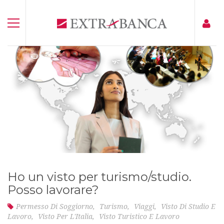
Ho un visto per turismo/studio.
Posso lavorare?
Permesso Di Soggiorno
,
Turismo
,
Viaggi
,
Visto Di Studio E
Lavoro
,
Visto Per L'Italia
,
Visto Turistico E Lavoro