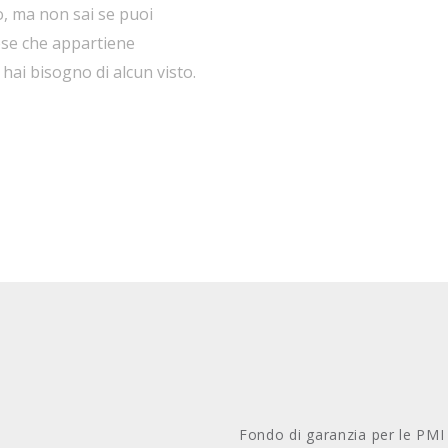
o, ma non sai se puoi
aese che appartiene
 hai bisogno di alcun visto.
n appartiene all’Unione
Fondo di garanzia per le PMI