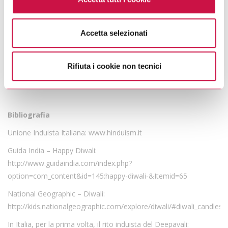
parte integrante della cookie policy e si intende ivi
richiamata.
Durante i cinque giorni di festeggiamenti del
Diwali
migliaia di
luci
brilleranno per le strade delle città regalando a tutti un
Accetta selezionati
Se vuole saperne di più consulti
l’informativa sulla
segno di speranza, ricordando che anche solo una piccola
privacy.
scintilla è sufficiente per sconfiggere la più grande oscurità e che
Rifiuta i cookie non tecnici
la luce, così come la verità, trionfa sempre sulle tenebre
e sull’ignoranza.
Bibliografia
Unione Induista Italiana:
www.hinduism.it
Guida India – Happy Diwali:
http://www.guidaindia.com/index.php?
option=com_content&id=145:happy-diwali-&Itemid=65
National Geographic – Diwali:
http://kids.nationalgeographic.com/explore/diwali/#diwali_candles.j
In Italia, per la prima volta, il rito induista del Deepavali: