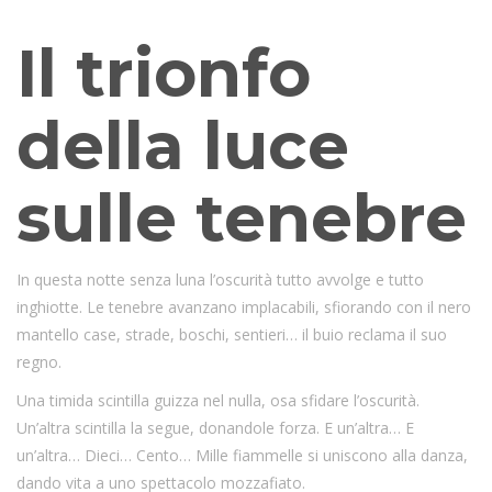
indiane, che cade in autunno.
Il trionfo
della luce
sulle tenebre
In questa notte senza luna l’oscurità tutto avvolge e tutto
inghiotte. Le tenebre avanzano implacabili, sfiorando con il nero
mantello case, strade, boschi, sentieri… il buio reclama il suo
regno.
Una timida scintilla guizza nel nulla, osa sfidare l’oscurità.
Un’altra scintilla la segue, donandole forza. E un’altra… E
un’altra… Dieci… Cento… Mille fiammelle si uniscono alla danza,
dando vita a uno spettacolo mozzafiato.