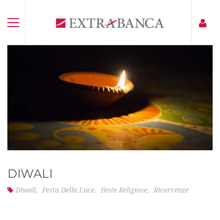
DIWALI
Diwali
,
Festa Della Luce
,
Feste Religiose
,
Ricorrenze
Diwali è la festa della luce, una delle più antiche feste popolari