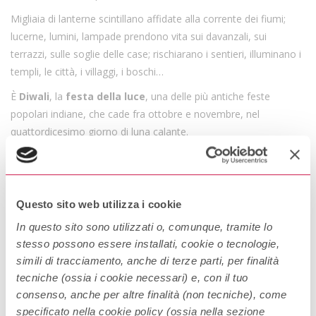
Migliaia di lanterne scintillano affidate alla corrente dei fiumi;
lucerne, lumini, lampade prendono vita sui davanzali, sui
terrazzi, sulle soglie delle case; rischiarano i sentieri, illuminano i
templi, le città, i villaggi, i boschi…
È
Diwali
, la
festa della luce
, una delle più antiche feste
popolari indiane, che cade fra ottobre e novembre, nel
quattordicesimo giorno di luna calante.
In questa occasione alcuni festeggiano il ritorno di Re Rama a
Ayodhya da un esilio durato 14 anni dopo aver sconfitto
Ravana, altri celebrano la giornata in cui Krishna sconfisse il
Questo sito web utilizza i cookie
demone Narakasura, altri ancora ricordano il giorno in cui
Vishnu il Conservatore inviò il re demone Bali a regnare sugli
In questo sito sono utilizzati o, comunque, tramite lo
stesso possono essere installati, cookie o tecnologie,
Inferi; il significato, però, è lo stesso per chiunque decida di
simili di tracciamento, anche di terze parti, per finalità
celebrare il
Diwali
:
la luce mette in fuga il buio, il bene
tecniche (ossia i cookie necessari) e, con il tuo
trionfa sulle forze del male
.
consenso, anche per altre finalità (non tecniche), come
I festeggiamenti durano cinque giorni, milioni di persone
specificato nella cookie policy (ossia nella sezione