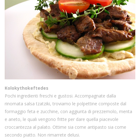
Kolokythokeftedes
Pochi ingredienti freschi e gustosi. Accompagnate dalla
rinomata salsa tzatziki, troviamo le polpettine composte dal
formaggio feta e zucchine, con aggiunta di prezzemolo, menta
e aneto, le quali vengono fritte per dare quella piacevole
croccantezza al palato. Ottime sia come antipasto sia come
secondo piatto. Non rimarrete delusi.