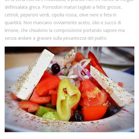
dell’insalata greca. Pomodori maturi tagliati a fette grosse,
cetrioli, peperoni verdi, cipolla rossa, olive nere e feta in
quantità. Non mancano ovviamente aceto, olio e succo di
limone, che chiudono la composizione portando sapore ma
senza andare a gravare sulla pesantezza del piatto.