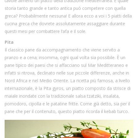
tavole almeno un piatto della tradizione mediterranea. E quale
storia tanto grande e tanto antica può competere con quella
greca? Probabilmente nessuna! E allora ecco a voi i 5 piatti della
cucina greca che dovrete assolutamente assaggiare durante
questi mesi per combattere l’afa e il sole.
Pita
Il classico pane da accompagnamento che viene servito a
pranzo e a cena; insomma, ogni qual volta sia possibile. È un
pane tipico dei paesi che si affacciano sul Mar Meditteraneo e
infatti si ritrova, declinato nelle sue piccole differenze, anche in
Nord Africa e nel Medio Oriente. La ricetta più famosa, a livello
internazionale, è la Pita gyros, un piatto composto da strisce di
maiale inondate con la tradizionale salsa tzatziki, insalata,
pomodoro, cipolla e le patatine fritte. Come già detto, sia per il
pane che per il contenuto, questo piatto ricorda il kebab turco.