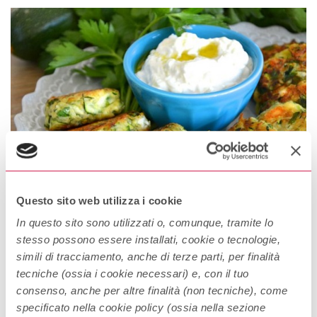
Questo sito web utilizza i cookie
In questo sito sono utilizzati o, comunque, tramite lo
stesso possono essere installati, cookie o tecnologie,
Souvlaki
simili di tracciamento, anche di terze parti, per finalità
Maiale, pollo o agnello; vengono lasciati marinare nell’olio, nel
tecniche (ossia i cookie necessari) e, con il tuo
limone e nelle spezie e poi infilzati con degli spiedini. Si fanno
consenso, anche per altre finalità (non tecniche), come
cuocere sui carboni et voilà, vi ritroverete nel piatto uno dei cibi
specificato nella cookie policy (ossia nella sezione