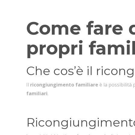
Quali sono le procedure per il ricongiungimento 
Come fare d
propri famil
Che cos’è il rico
Il
ricongiungimento familiare
è la possibilità
familiari
.
Ricongiungimento f