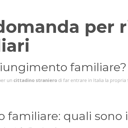
familiare?Ecco l’articolo che spiega come fare.
omanda per ri
iari
ngiungimento familiare?
 per un
cittadino straniero
di far entrare in Italia la propria
amiliare: quali sono i r