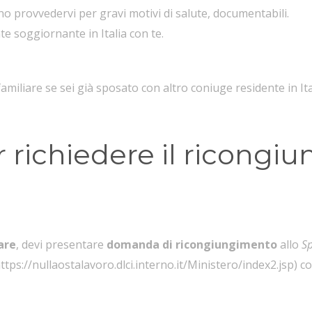
ono provvedervi per gravi motivi di salute, documentabili.
e soggiornante in Italia con te.
miliare se sei già sposato con altro coniuge residente in Ita
r richiedere il ricongi
are
, devi presentare
domanda di ricongiungimento
allo
Sp
ttps://nullaostalavoro.dlci.interno.it/Ministero/index2.jsp
) c