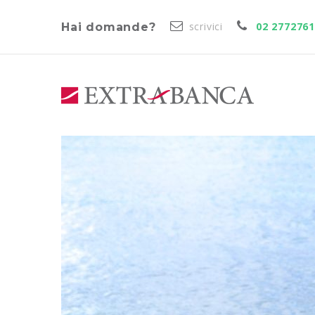
scrivici
02 277276
Hai domande?