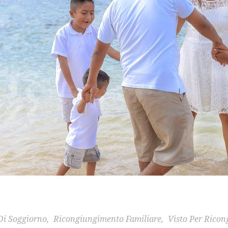
Di Soggiorno
,
Ricongiungimento Familiare
,
Visto Per Rico