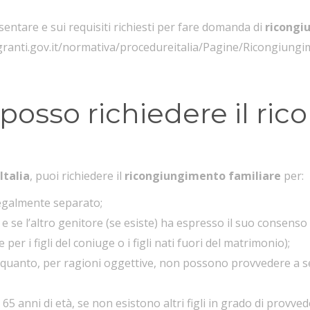
ntare e sui requisiti richiesti per fare domanda di
ricongi
ranti.gov.it/normativa/procedureitalia/Pagine/Ricongiungi
i posso richiedere il r
Italia
, puoi richiedere il
ricongiungimento familiare
per:
legalmente separato;
 e se l’altro genitore (se esiste) ha espresso il suo consenso (
 per i figli del coniuge o i figli nati fuori del matrimonio);
n quanto, per ragioni oggettive, non possono provvedere a se 
di 65 anni di età, se non esistono altri figli in grado di prov