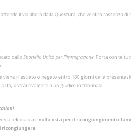
attende il via libera dalla Questura, che verifica l’assenza di 
vocato dallo
Sportello Unico per l’Immigrazione
. Porta con te tu
.
e
viene rilasciato o negato entro 180 giorni dalla presentazio
 osta, potrai rivolgerti a un giudice in tribunale.
taliani
 via telematica il
nulla osta per il ricongiungimento fami
i
ricongiungere
.