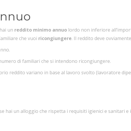
annuo
 hai un
reddito minimo annuo
lordo non inferiore all’impo
familiare che vuoi
ricongiungere
. Il reddito deve ovviamente
anno.
 numero di familiari che si intendono ricongiungere.
rio reddito variano in base al lavoro svolto (lavoratore di
se hai un alloggio che rispetta i requisiti igienici e sanitari e i