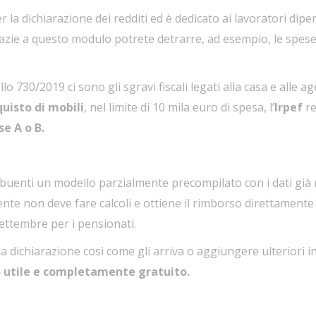
r la dichiarazione dei redditi ed è dedicato ai lavoratori dip
razie a questo modulo potrete detrarre, ad esempio, le spese 
lo 730/2019 ci sono gli sgravi fiscali legati alla casa e alle a
uisto di mobili
, nel limite di 10 mila euro di spesa, l’
Irpef
re
se A o B.
ribuenti un modello parzialmente precompilato con i dati già n
nte non deve fare calcoli e ottiene il rimborso direttamente 
settembre per i pensionati.
a dichiarazione così come gli arriva o aggiungere ulteriori i
o utile e completamente gratuito.