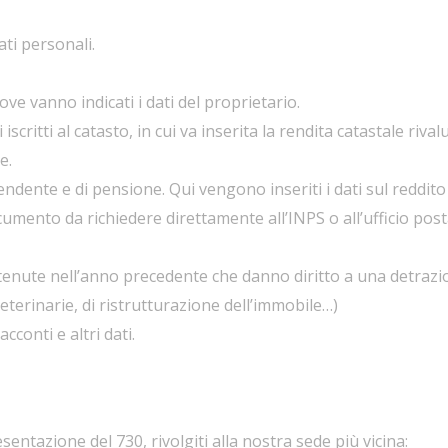
ati personali.
dove vanno indicati i dati del proprietario.
i iscritti al catasto, in cui va inserita la rendita catastale riv
e.
pendente e di pensione. Qui vengono inseriti i dati sul reddito
mento da richiedere direttamente all’INPS o all’ufficio post
stenute nell’anno precedente che danno diritto a una detrazi
eterinarie, di ristrutturazione dell’immobile…)
cconti e altri dati.
entazione del 730, rivolgiti alla nostra sede più vicina: