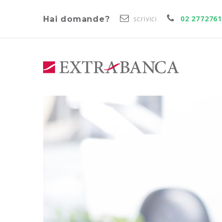
scrivici
02 277276
Hai domande?