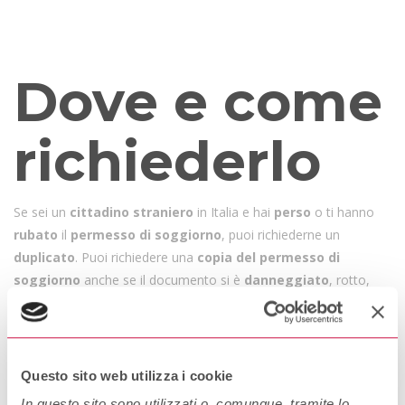
Sei un cittadino straniero e devi fare il duplicato del permesso di
soggiorno? Ti spiegamo come.
Dove e come
richiederlo
Se sei un
cittadino straniero
in Italia e hai
perso
o ti hanno
rubato
il
permesso di soggiorno
, puoi richiederne un
duplicato
. Puoi richiedere una
copia del permesso di
soggiorno
anche se il documento si è
danneggiato
, rotto,
tagliato, rovinato.
Dove richiedere il duplicato del permesso di soggiorno
Puoi richiedere una
copia del permesso di soggiorno
negli
Questo sito web utilizza i cookie
uffici postali
che hanno lo
Sportello Amico
(Link a Sportello
In questo sito sono utilizzati o, comunque, tramite lo