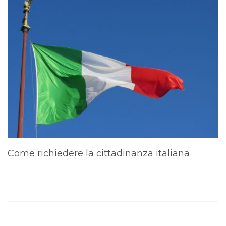
Come richiedere la cittadinanza italiana
A
d