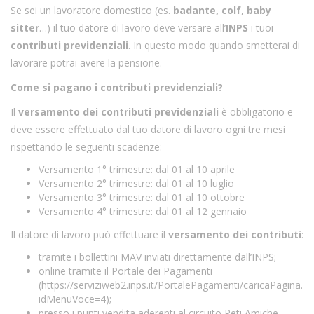
Se sei un lavoratore domestico (es.
badante, colf
,
baby
sitter
…) il tuo datore di lavoro deve versare all’
INPS
i tuoi
contributi previdenziali
. In questo modo quando smetterai di
lavorare potrai avere la pensione.
Come si pagano i contributi previdenziali?
Il
versamento dei contributi previdenziali
è obbligatorio e
deve essere effettuato dal tuo datore di lavoro ogni tre mesi
rispettando le seguenti scadenze:
Versamento 1° trimestre: dal 01 al 10 aprile
Versamento 2° trimestre: dal 01 al 10 luglio
Versamento 3° trimestre: dal 01 al 10 ottobre
Versamento 4° trimestre: dal 01 al 12 gennaio
Il datore di lavoro può effettuare il
versamento dei contributi
:
tramite i bollettini MAV inviati direttamente dall’INPS;
online tramite il Portale dei Pagamenti
(
https://serviziweb2.inps.it/PortalePagamenti/caricaPagina.d
idMenuVoce=4
);
presso i punti vendita aderenti al circuito Reti Amiche