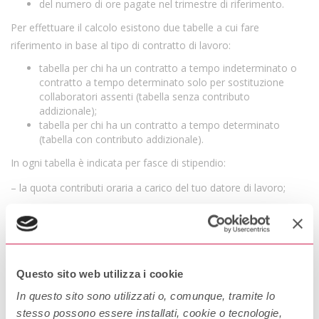
del numero di ore pagate nel trimestre di riferimento.
Per effettuare il calcolo esistono due tabelle a cui fare
riferimento in base al tipo di contratto di lavoro:
tabella per chi ha un contratto a tempo indeterminato o
contratto a tempo determinato solo per sostituzione
collaboratori assenti (tabella senza contributo
addizionale);
tabella per chi ha un contratto a tempo determinato
(tabella con contributo addizionale).
In ogni tabella è indicata per fasce di stipendio:
– la quota contributi oraria a carico del tuo datore di lavoro;
– la quota contributi oraria a tuo carico.
Sei colf, badante o lavoratore domestico che lavora
meno di 24 ore settimanali?
Questo sito web utilizza i cookie
La
quota contributi
varia in base al tuo stipendio orario.
In questo sito sono utilizzati o, comunque, tramite lo
Per calcolare i
contributi da versare
devi moltiplicare la
stesso possono essere installati, cookie o tecnologie,