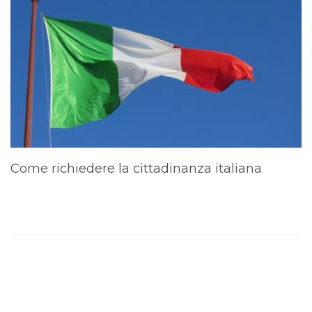
Come richiedere la cittadinanza italiana
A
d