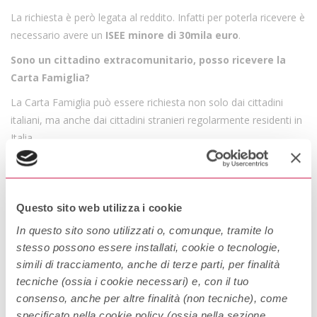
La richiesta è però legata al reddito. Infatti per poterla ricevere è
necessario avere un
ISEE minore di 30mila euro
.
Sono un cittadino extracomunitario, posso ricevere la
Carta Famiglia?
La Carta Famiglia può essere richiesta non solo dai cittadini
italiani, ma anche dai cittadini stranieri regolarmente residenti in
Italia.
Come faccio per richiederla?
Se sei un genitore interessato alla Carta Famiglia, devi
presentarti presso il tuo Comune di residenza con la
Questo sito web utilizza i cookie
dichiarazione ISEE.
In questo sito sono utilizzati o, comunque, tramite lo
Il Comune rilascerà la carta dopo aver verificato il tuo stato di
stesso possono essere installati, cookie o tecnologie,
simili di tracciamento, anche di terze parti, per finalità
famiglia al momento della richiesta.
tecniche (ossia i cookie necessari) e, con il tuo
La carta potrebbe avere dei costi di emissione che dovranno
consenso, anche per altre finalità (non tecniche), come
essere pagati da chi la richiede.
specificato nella cookie policy (ossia nella sezione