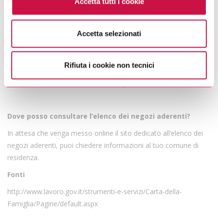
Accetta tutti i cookie
parte integrante della cookie policy e si intende ivi
Servizi di trasporto;
richiamata.
Servizi ricreativi e culturali, musei, spettacoli e
manifestazioni sportive;
Accetta selezionati
Palestre e centri sportive;
Se vuole saperne di più consulti
l’informativa sulla
Servizi turistici, alberghi e altri servizi di alloggio,
privacy.
impianti turistici e del tempo libero;
Servizi di ristorazione;
Rifiuta i cookie non tecnici
Servizi socioeducativi e di sostegno alla genitorialità;
Istruzione e formazione professionale.
Dove posso consultare l’elenco dei negozi aderenti?
In attesa che venga messo online il sito dedicato all’elenco dei
negozi aderenti, puoi chiedere informazioni al tuo comune di
residenza.
Fonti
http://www.lavoro.gov.it/strumenti-e-servizi/Carta-della-
Famiglia/Pagine/default.aspx