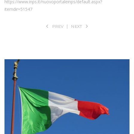
https://www.inps.it/nuovoportaleinps/default.aspx?
itemdir=51547
PREV
NEXT