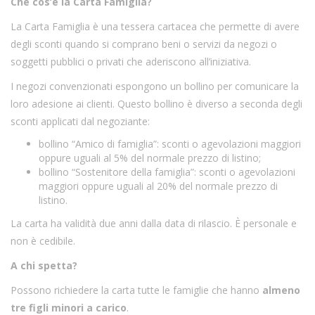
Che cos’è la Carta Famiglia?
La Carta Famiglia è una tessera cartacea che permette di avere
degli sconti quando si comprano beni o servizi da negozi o
soggetti pubblici o privati che aderiscono all’iniziativa.
I negozi convenzionati espongono un bollino per comunicare la
loro adesione ai clienti. Questo bollino è diverso a seconda degli
sconti applicati dal negoziante:
bollino “Amico di famiglia”: sconti o agevolazioni maggiori
oppure uguali al 5% del normale prezzo di listino;
bollino “Sostenitore della famiglia”: sconti o agevolazioni
maggiori oppure uguali al 20% del normale prezzo di
listino.
La carta ha validità due anni dalla data di rilascio. È personale e
non è cedibile.
A chi spetta?
Possono richiedere la carta tutte le famiglie che hanno
almeno
tre figli minori a carico
.