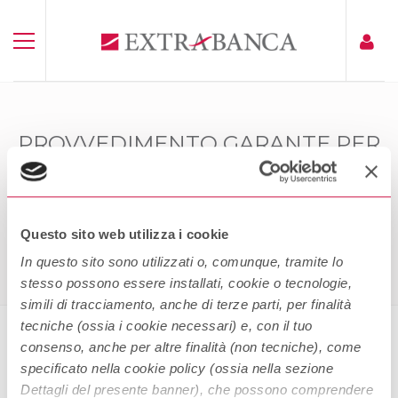
PROVVEDIMENTO GARANTE PER
LA PROTEZIONE DEI DATI
PERSONALI
Home
Provvedimento Garante Per La Protezione Dei Dati
Questo sito web utilizza i cookie
Personali
In questo sito sono utilizzati o, comunque, tramite lo
stesso possono essere installati, cookie o tecnologie,
simili di tracciamento, anche di terze parti, per finalità
tecniche (ossia i cookie necessari) e, con il tuo
consenso, anche per altre finalità (non tecniche), come
Provvedimento garante per la
specificato nella cookie policy (ossia nella sezione
protezione dei dati personali
Dettagli del presente banner), che possono comprendere