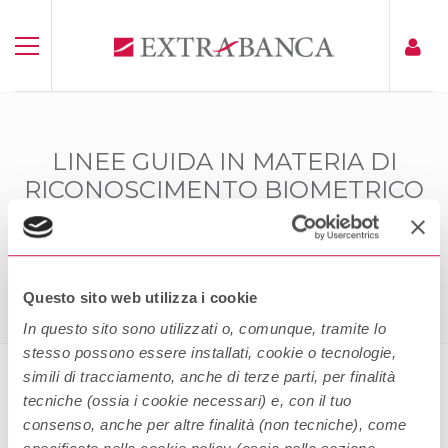
LINEE GUIDA IN MATERIA DI
RICONOSCIMENTO BIOMETRICO
E FIRMA GRAFOMETRICA
Home
Linee Guida In Materia Di Riconoscimento Biometrico
E Firma Grafometrica
Questo sito web utilizza i cookie
In questo sito sono utilizzati o, comunque, tramite lo
stesso possono essere installati, cookie o tecnologie,
simili di tracciamento, anche di terze parti, per finalità
tecniche (ossia i cookie necessari) e, con il tuo
Linee guida in materia di
consenso, anche per altre finalità (non tecniche), come
riconoscimento biometrico e firma