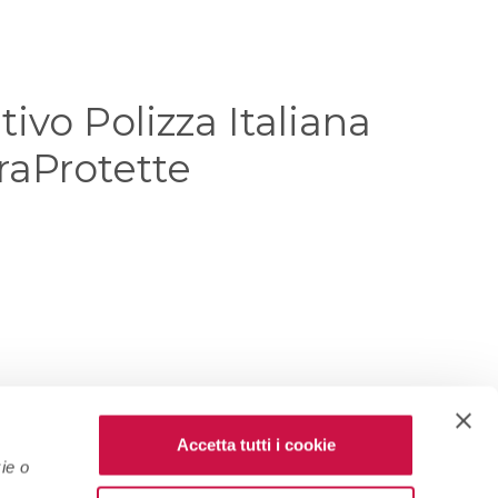
ivo Polizza Italiana
raProtette
Accetta tutti i cookie
ie o