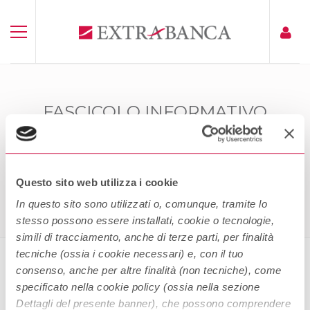
FASCICOLO INFORMATIVO
POLIZZA ITALIANA
ASSICURAZIONI_PERLACASA
Home
Fascicolo Informativo Polizza Italiana
Questo sito web utilizza i cookie
Assicurazioni_PERLAcasa
In questo sito sono utilizzati o, comunque, tramite lo
stesso possono essere installati, cookie o tecnologie,
simili di tracciamento, anche di terze parti, per finalità
tecniche (ossia i cookie necessari) e, con il tuo
consenso, anche per altre finalità (non tecniche), come
Fascicolo Informativo Polizza
specificato nella cookie policy (ossia nella sezione
Italiana Assicurazioni_PERLAcasa
Dettagli del presente banner), che possono comprendere