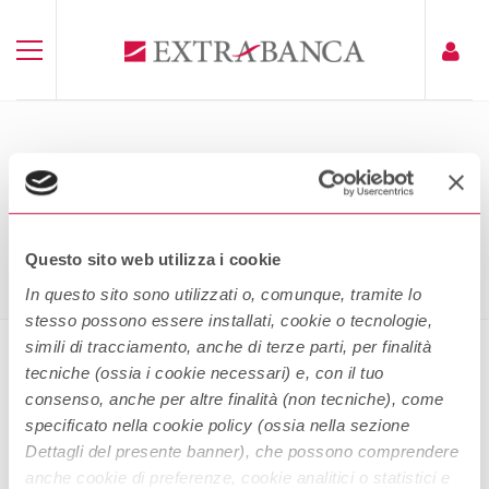
FOGLIO INFORMATIVO CONTO
VINCOLATO EXTRACLICK
Home
Foglio Informativo Conto Vincolato Extraclick
Questo sito web utilizza i cookie
In questo sito sono utilizzati o, comunque, tramite lo
stesso possono essere installati, cookie o tecnologie,
simili di tracciamento, anche di terze parti, per finalità
tecniche (ossia i cookie necessari) e, con il tuo
Foglio Informativo Conto Vincolato
consenso, anche per altre finalità (non tecniche), come
Extraclick
specificato nella cookie policy (ossia nella sezione
Dettagli del presente banner), che possono comprendere
Extraclick
anche cookie di preferenze, cookie analitici o statistici e