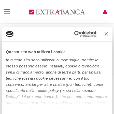
FOGLIO INFORMATIVO
EXTRAPRESTITO
Questo sito web utilizza i cookie
Home
Foglio Informativo Extraprestito
In questo sito sono utilizzati o, comunque, tramite lo
stesso possono essere installati, cookie o tecnologie,
simili di tracciamento, anche di terze parti, per finalità
tecniche (ossia i cookie necessari) e, con il tuo
consenso, anche per altre finalità (non tecniche), come
specificato nella cookie policy (ossia nella sezione
Foglio informativo Extraprestito
Dettagli del presente banner), che possono comprendere
anche cookie di preferenze, cookie analitici o statistici e
cookie di profilazione (questi ultimi sono denominati
Scarica