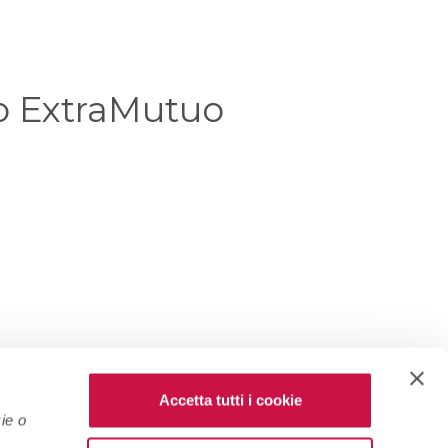
vo ExtraMutuo
Accetta tutti i cookie
ie o