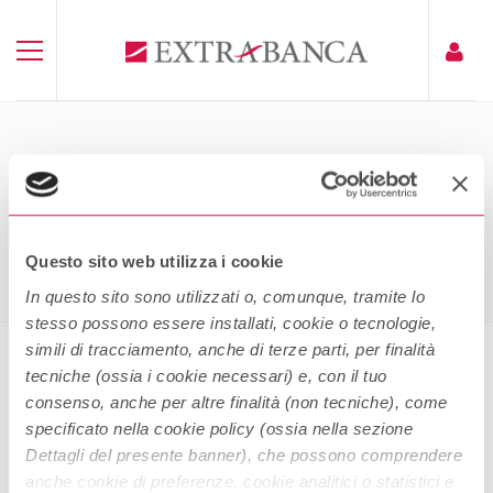
FOGLIO INFORMATIVO
EXTRAMUTUO PRIMA CASA BCE
Home
Foglio Informativo Extramutuo Prima Casa BCE
Questo sito web utilizza i cookie
In questo sito sono utilizzati o, comunque, tramite lo
stesso possono essere installati, cookie o tecnologie,
simili di tracciamento, anche di terze parti, per finalità
tecniche (ossia i cookie necessari) e, con il tuo
Foglio informativo Extramutuo
consenso, anche per altre finalità (non tecniche), come
Prima Casa BCE
specificato nella cookie policy (ossia nella sezione
Dettagli del presente banner), che possono comprendere
anche cookie di preferenze, cookie analitici o statistici e