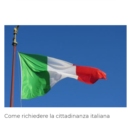
Come richiedere la cittadinanza italiana
A
d