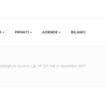
A
PRIVATI
AZIENDE
BILANCI
 Obblighi Di Cui Al D. Lgs. N° 231 Del 21 Novembre 2007