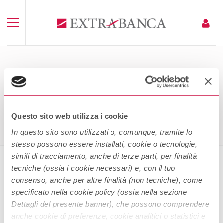
IL CONTO CORRENTE IN PAROLE
SEMPLICE
Home
Il Conto Corrente In Parole Semplice
Questo sito web utilizza i cookie
In questo sito sono utilizzati o, comunque, tramite lo
stesso possono essere installati, cookie o tecnologie,
simili di tracciamento, anche di terze parti, per finalità
tecniche (ossia i cookie necessari) e, con il tuo
Il conto corrente in parole semplice
consenso, anche per altre finalità (non tecniche), come
specificato nella cookie policy (ossia nella sezione
Dettagli del presente banner), che possono comprendere
anche cookie di preferenze, cookie analitici o statistici e