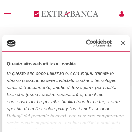
EXTRABANCA S.P.A. – 03399 –
PSD2_2024Q2
Questo sito web utilizza i cookie
Home
Extrabanca S.p.A. – 03399 – PSD2_2024Q2
In questo sito sono utilizzati o, comunque, tramite lo
stesso possono essere installati, cookie o tecnologie,
simili di tracciamento, anche di terze parti, per finalità
tecniche (ossia i cookie necessari) e, con il tuo
consenso, anche per altre finalità (non tecniche), come
Extrabanca S.p.A. – 03399 –
specificato nella cookie policy (ossia nella sezione
PSD2_2024Q2
Dettagli del presente banner), che possono comprendere
anche cookie di preferenze, cookie analitici o statistici e
cookie di profilazione (questi ultimi sono denominati