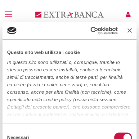
STATUTO
Questo sito web utilizza i cookie
Home
Statuto
In questo sito sono utilizzati o, comunque, tramite lo
stesso possono essere installati, cookie o tecnologie,
simili di tracciamento, anche di terze parti, per finalità
tecniche (ossia i cookie necessari) e, con il tuo
consenso, anche per altre finalità (non tecniche), come
specificato nella cookie policy (ossia nella sezione
Statuto
Dettagli del presente banner), che possono comprendere
anche cookie di preferenze, cookie analitici o statistici e
cookie di profilazione (questi ultimi sono denominati
Scarica
anche di marketing). Puoi liberamente prestare, rifiutare o
Selezione
revocare il tuo consenso, in qualsiasi momento,
Necessari
del