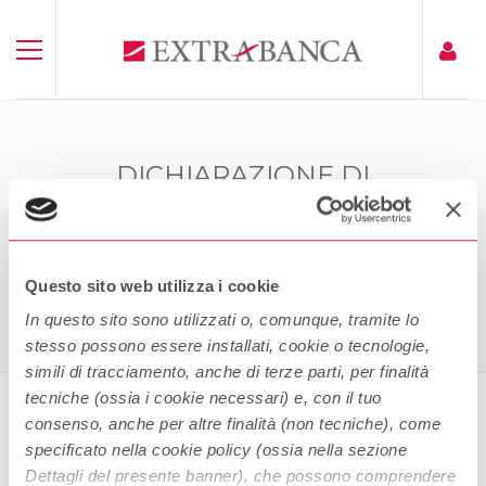
DICHIARAZIONE DI
ACCESSIBILITÀ ACCESSO TERZE
PARTI PSD2
Home
Dichiarazione Di Accessibilità Accesso Terze Parti
Questo sito web utilizza i cookie
PSD2
In questo sito sono utilizzati o, comunque, tramite lo
stesso possono essere installati, cookie o tecnologie,
simili di tracciamento, anche di terze parti, per finalità
tecniche (ossia i cookie necessari) e, con il tuo
consenso, anche per altre finalità (non tecniche), come
Dichiarazione di Accessibilità
specificato nella cookie policy (ossia nella sezione
Accesso Terze Parti PSD2
Dettagli del presente banner), che possono comprendere