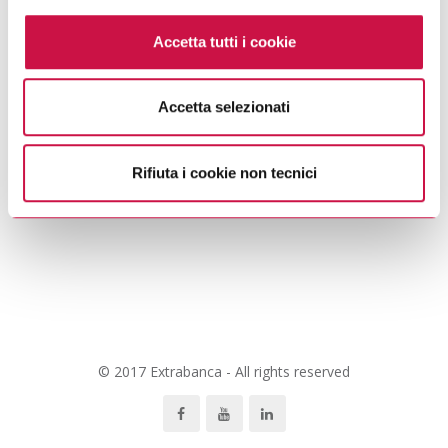
Extratre/Extrabanca
cookie, si rinvia alla Privacy Policy, la quale costituisce
Accetta tutti i cookie
parte integrante della cookie policy e si intende ivi
Obligazioni StepUP
richiamata.
2011-2013
Accetta selezionati
Se vuole saperne di più consulti
l’informativa sulla
privacy.
Rifiuta i cookie non tecnici
PREV
NEXT
© 2017 Extrabanca - All rights reserved