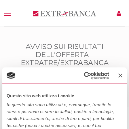
AVVISO SUI RISULTATI
DELL’OFFERTA –
EXTRATRE/EXTRABANCA
OBLIGAZIONI STEPUP 2011-2013
Home
Avviso Sui Risultati Dell’offerta – Extratre/Extrabanca
Obligazioni StepUP 2011-2013
Questo sito web utilizza i cookie
In questo sito sono utilizzati o, comunque, tramite lo
stesso possono essere installati, cookie o tecnologie,
simili di tracciamento, anche di terze parti, per finalità
tecniche (ossia i cookie necessari) e, con il tuo
Avviso sui Risultati dell’offerta –