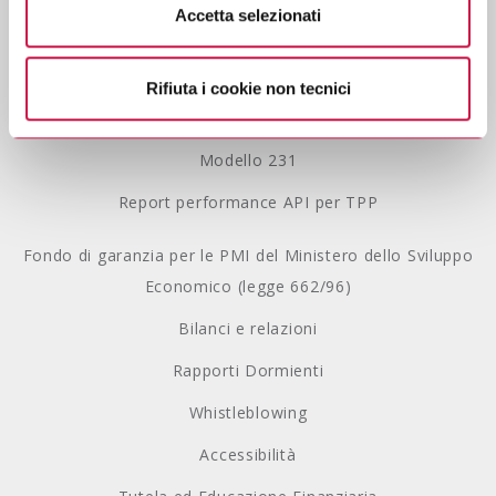
Accetta selezionati
Se vuole saperne di più consulti
l’informativa sulla
Privacy Policy
privacy.
Lavora con noi
Rifiuta i cookie non tecnici
Gestione Reclami
Modello 231
Report performance API per TPP
Fondo di garanzia per le PMI del Ministero dello Sviluppo
Economico (legge 662/96)
Bilanci e relazioni
Rapporti Dormienti
Whistleblowing
Accessibilità