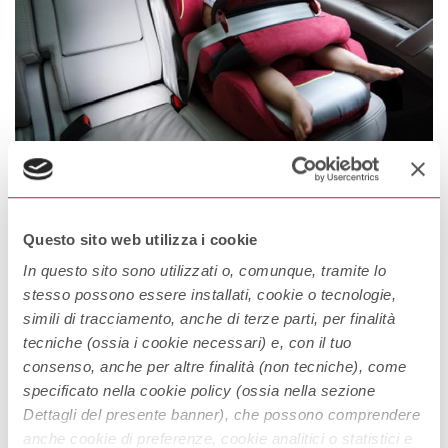
Seggiolini anti abbandono: Utilizzo
obbligatorio per legge
Questo sito web utilizza i cookie
Dimenticarsi un bambino in macchina ed essere responsabili
In questo sito sono utilizzati o, comunque, tramite lo
della sua morte è una delle peggiori tragedie che possano
stesso possono essere installati, cookie o tecnologie,
capitare. Entro il 1° luglio 2019 diventerà obbligatorio l’uso dei
simili di tracciamento, anche di terze parti, per finalità
Seggiolini anti abbandono. Un neonato o un bambino piccolo
tecniche (ossia i cookie necessari) e, con il tuo
Continue Reading
abbandonato in auto rischia, infatti, di morire di ipertermia
consenso, anche per altre finalità (non tecniche), come
(aumento della temperatura corporea), asfissia (mancanza di
specificato nella cookie policy (ossia nella sezione
aria), arresto […]
Dettagli del presente banner), che possono comprendere
anche cookie di preferenze, cookie analitici o statistici e