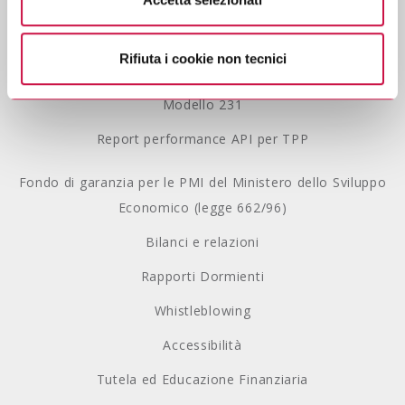
Privacy Policy
Se vuole saperne di più consulti
l’informativa sulla
privacy.
Lavora con noi
Rifiuta i cookie non tecnici
Gestione Reclami
Modello 231
Report performance API per TPP
Fondo di garanzia per le PMI del Ministero dello Sviluppo
Economico (legge 662/96)
Bilanci e relazioni
Rapporti Dormienti
Whistleblowing
Accessibilità
Tutela ed Educazione Finanziaria