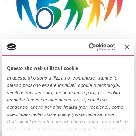
Legge 104: Le agevolazioni in caso
di handicap e disabilità
Che cos’è la Legge 104? La Legge 104 (legge 104/1992) è una
Questo sito web utilizza i cookie
legge che tutela le persone che hanno una disabilità. Prevede
In questo sito sono utilizzati o, comunque, tramite lo
una serie di agevolazioni sia per i portatori di handicap sia per i
stesso possono essere installati, cookie o tecnologie,
familiari che devono assisterli. Chi può beneficiare delle
simili di tracciamento, anche di terze parti, per finalità
Continue Reading
agevolazioni? Può beneficiare delle agevolazioni previste dalla
tecniche (ossia i cookie necessari) e, con il tuo
Legge 104 chi ha un […]
consenso, anche per altre finalità (non tecniche), come
specificato nella cookie policy (ossia nella sezione
Dettagli del presente banner), che possono comprendere
anche cookie di preferenze, cookie analitici o statistici e