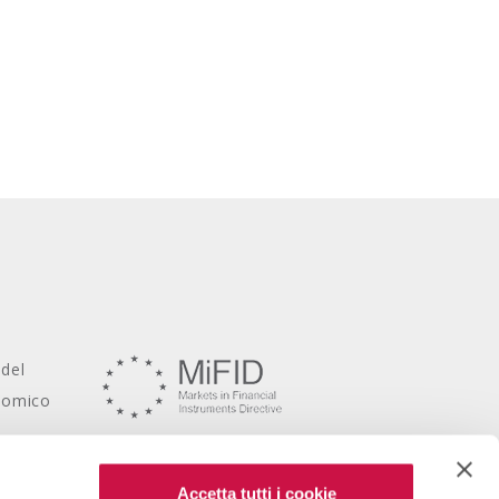
 del
onomico
Accetta tutti i cookie