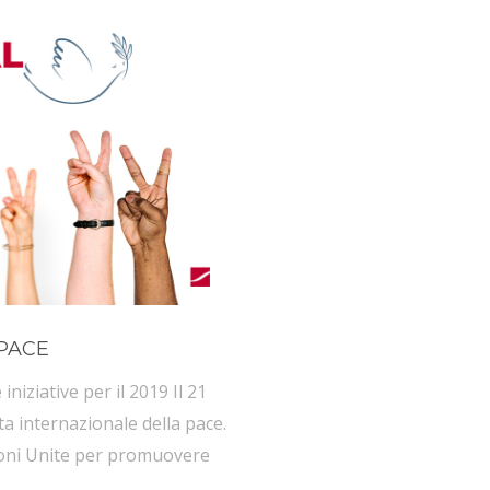
PACE
iative per il 2019 Il 21
a internazionale della pace.
ioni Unite per promuovere
i popoli. Il tema del 2019: