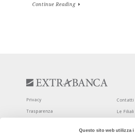
Continue Reading
“Climate Action for Peace” In occasione […]
Privacy
Contatti
Trasparenza
Le Filiali
Dati societari
Privacy 
Questo sito web utilizza i
Sicurezza
Lavora 