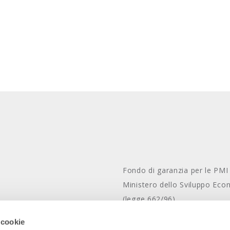
Fondo di garanzia per le PMI
Ministero dello Sviluppo Ec
(legge 662/96)
Policy
Bilanci e relazioni
 cookie
con noi