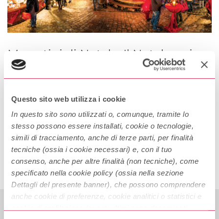
Mercatini di Natale: Il Natale arriva
in anticipo!
Il Natale arriva in anticipo! è tempo di mercatini A novembre
Questo sito web utilizza i cookie
l’aria si fa più frizzantina e nei supermercati compaiono i primi
pandori e panettoni: il Natale si avvicina ed è tempo di mercatini!
In questo sito sono utilizzati o, comunque, tramite lo
Bancarelle, luci colorate, tazze fumanti di cioccolata calda,
stesso possono essere installati, cookie o tecnologie,
Continue Reading
bicchieri di vin brule che scalda il cuore, mentre in sottofondo
simili di tracciamento, anche di terze parti, per finalità
canti natalizi […]
tecniche (ossia i cookie necessari) e, con il tuo
consenso, anche per altre finalità (non tecniche), come
specificato nella cookie policy (ossia nella sezione
Dettagli del presente banner), che possono comprendere
anche cookie di preferenze, cookie analitici o statistici e
cookie di profilazione (questi ultimi sono denominati