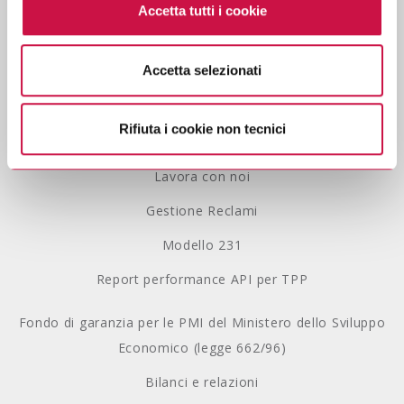
Accetta tutti i cookie
parte integrante della cookie policy e si intende ivi
Info accesso terze parti
richiamata.
Accetta selezionati
Contatti
Se vuole saperne di più consulti
l’informativa sulla
privacy.
Le Filiali
Rifiuta i cookie non tecnici
Privacy Policy
Lavora con noi
Gestione Reclami
Modello 231
Report performance API per TPP
Fondo di garanzia per le PMI del Ministero dello Sviluppo
Economico (legge 662/96)
Bilanci e relazioni