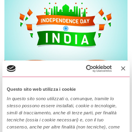
Questo sito web utilizza i cookie
Festa dell’indipendenza dell’India
In questo sito sono utilizzati o, comunque, tramite lo
stesso possono essere installati, cookie o tecnologie,
“Allo scoccare della mezzanotte, quando il mondo dorme, l’India
simili di tracciamento, anche di terze parti, per finalità
si sveglierà alla vita e alla libertà. È uno di quei momenti che
tecniche (ossia i cookie necessari) e, con il tuo
accadono raramente nella storia, quando usciamo dal vecchio
consenso, anche per altre finalità (non tecniche), come