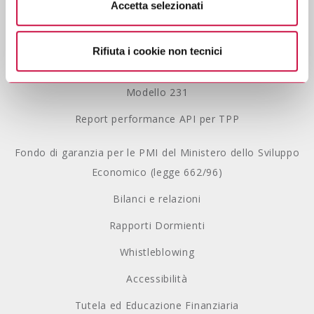
Accetta selezionati
Se vuole saperne di più consulti
l’informativa sulla
Privacy Policy
privacy.
Lavora con noi
Rifiuta i cookie non tecnici
Gestione Reclami
Modello 231
Report performance API per TPP
Fondo di garanzia per le PMI del Ministero dello Sviluppo
Economico (legge 662/96)
Bilanci e relazioni
Rapporti Dormienti
Whistleblowing
Accessibilità
Tutela ed Educazione Finanziaria