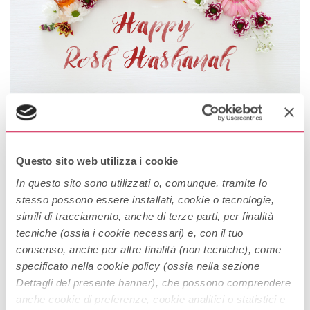
ROSH HA SHANAH
Questo sito web utilizza i cookie
Rosh Ha-Shanah è il capodanno ebraico e cade i primi due giorni
del mese di Tishrì. Racchiude in sé diversi significati. Scopriamoli
In questo sito sono utilizzati o, comunque, tramite lo
stesso possono essere installati, cookie o tecnologie,
insieme! Il giorno del giudizio Il giorno di Rosh Ha-Shanah è un
simili di tracciamento, anche di terze parti, per finalità
giorno dedicato all’introspezione e al rinnovo spirituale. Durante
Continue Reading
tecniche (ossia i cookie necessari) e, con il tuo
questa giornata si riflette sul comportamento avuto durante
consenso, anche per altre finalità (non tecniche), come
l’anno precedente e si fa […]
specificato nella cookie policy (ossia nella sezione
Dettagli del presente banner), che possono comprendere
anche cookie di preferenze, cookie analitici o statistici e